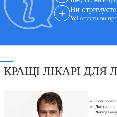
тому що ми є пре
Ви отримуєте 
Усі оплати ви про
КРАЩІ ЛІКАРІ ДЛЯ 
Стаж роботи:
Досягнення:
Доктор Безер