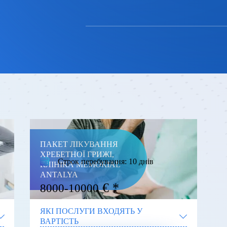
КЛІНІКА MEMORIAL ANTALYA
ПАКЕТ ЛІКУВАННЯ
ХРЕБЕТНОЇ ГРИЖІ,
Строк перебування:
10 днів
КЛІНІКА MEMORIAL
ANTALYA
€
8000-10000
ЯКІ ПОСЛУГИ ВХОДЯТЬ У
ВАРТІСТЬ