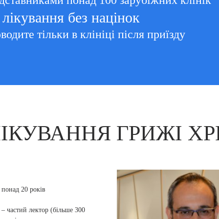
дставниками понад 100 зарубіжних клінік
лікування без націнок
водите тільки в клініці після приїзду
ЛІКУВАННЯ ГРИЖІ ХР
понад 20 років
 – частий лектор (більше 300