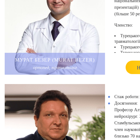
національних
презентацій)
(більше 50 р
Членство:
Турецького
травматології
Турецьког
Турецького
ліктя,
МУРАТ БЕЗЕР (MURAT BEZER)
Турецьког
Н
ортопед, травматолог
Європейсь
плеча та лік
Американсь
ортопедів (A
Стаж роботи:
Досягнення:
Професор Ал
нейрохірург.
Стамбульсько
член науково
близько 70 н