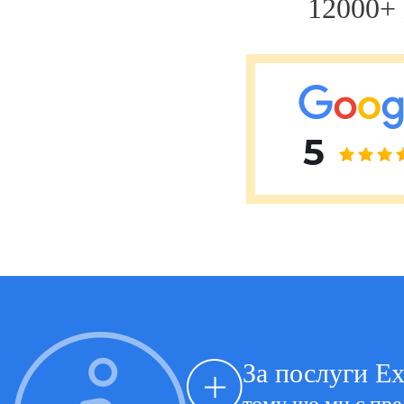
12000
Фатіх Айдоган (Fatih Aydogan)
Хале Башак Чалар (Hale Basak Caglar)
Хамдулла Созен (Hamdullah Sozen)
Яків Шехтер (Jacob Schechter)
5
За послуги Ex