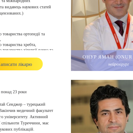
 та міжнародних
 та видавець наукових статей
ецензованих.)
 товариства ортопедії та
,
о товариства хребта,
 товариства хірургії плеча та
ОНУР ЯМАН (ONUR
о товариства Артропластики,
аписати лікарю
нейрохірург
кого товариства хірургії
тя (SECEC-ESSE),
кої академії хірургів-
AOS).
понад 23 роки
тай Сенджер – турецький
 Закінчив медичний факультет
го університету. Активний
ї спільноти Туреччини, має
аукових публікацій.