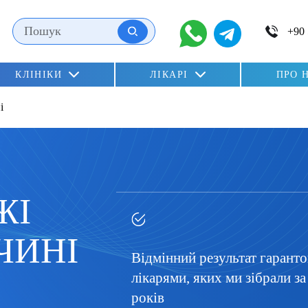
ні
КЛІНІКИ
ЛІКАРІ
ПРО 
n»
і
lu)
ЖІ
ЧИНІ
Відмінний результат гарант
лікарями, яких ми зібрали за
років