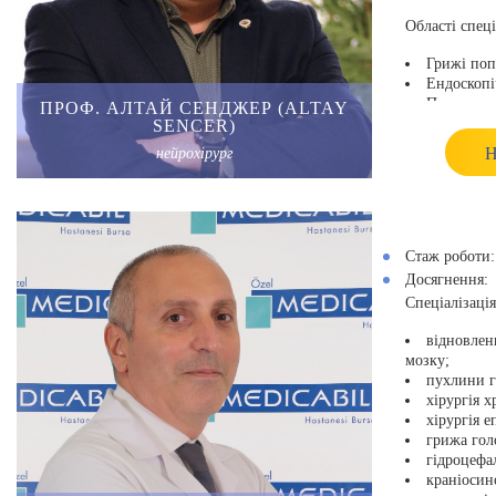
Області спеці
Грижі поп
Ендоскопі
Пухлини г
ПРОФ. АЛТАЙ СЕНДЖЕР (ALTAY
Дитяча хі
SENCER)
нервів
Н
нейрохірург
Цереброва
Хірургія 
Пухлини 
Хірургія п
Хірургія 
Стаж роботи:
навігації та і
Досягнення:
Освіта:
Спеціалізація
1979-1987
відновлен
Георг у Стам
мозку;
1987-1993
пухлини г
Стамбульсько
хірургія х
1993-1999
хірургія е
Медичний фак
грижа гол
університету
гідроцефал
вересень-
краніосин
Вашингтонськ