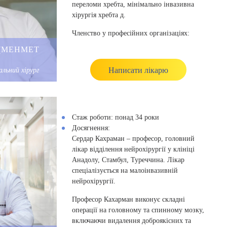
Пакистані та провів там безкоштовну
переломи хребта, мінімально інвазивна
амбулаторну програму для пацієнтів.
хірургія хребта д.
Публікації:
Членство у професійних організаціях:
77 наукових статей (51 – міжнародні,
(MEHMET
Турецька медична асоціація (TTB),
21 – національні);
Турецька асоціація ортопедії та
23 розділів у книгах.
травматології (TOTBID),
Написати лікарю
льний хірург
Членство у професійних організаціях:
Турецька асоціація хребта (TOD),
Асоціація мінімально-інвазивної
EURO Spine;
хірургії хребта (MINOD),
Всесвітнє товариство хребта;
Північноамериканське товариство
Турецька медична асоціація;
хребта (NASS),
Стаж роботи:
понад 34 роки
Турецька асоціація нейрохірургії;
Суспільство дослідження сколіозу
Досягнення:
Близькосхідне товариство хребта;
(SRS)
Сердар Кахраман – професор, головний
Суспільство дослідження та лікування
Європейського товариства хребта
сколіозу.
лікар відділення нейрохірургії у клініці
(ESS).
Анадолу, Стамбул, Туреччина. Лікар
Опублікував понад 10 наукових праць.
спеціалізується на малоінвазивній
нейрохірургії.
Професор Кахарман виконує складні
операції на головному та спинному мозку,
включаючи видалення доброякісних та