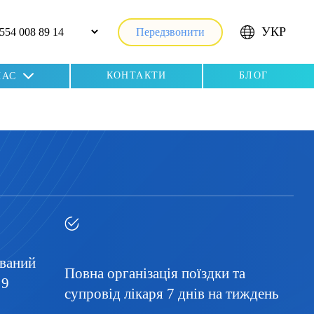
УКР
Передзвонити
КОНТАКТИ
БЛОГ
НАС
ований
Повна організація поїздки та
 9
супровід лікаря 7 днів на тиждень