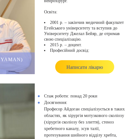
нейрохірург.
Освіта:
2001 р. – закінчив медичний факультет
Егейського університету та вступив до
Університету Джелал Бейяр, де отримав
свою спеціалізацію.
2015 р. – доцент.
Професійний досвід:
2003 р. – Університет Джелал Баяр;
 YAMAN)
2009 р. – нейрохірург у державній
Написати лікарю
лікарні Муса;
2011 р. – невролог в освітній та
дослідній лікарні Ризі;
2013 р. – працював у нейрохірургії в
Освітній та дослідній лікарні Тепецик;
2014 р. – нейрохірургія в Центрі хребта
Стаж роботи:
понад 20 роки
Анкари;
Досягнення:
2015-2018 рр. – Університетська
Професор Айдоган спеціалізується в таких
клініка Коч, невролог, пізніше отримав
областях, як хірургія мотузкового сколіозу
звання доцента;
(хірургія сколіозу без злиття), стеноз
з 2018 р. – лікарня Меморіал
Бахчелієвлер.
хребетного каналу, зсув талії,
У 2019 році відвідав лікарню Зіауддін у
протезування шийного відділу хребта,