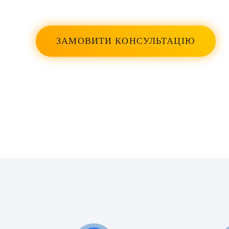
У 1992 році він замінив мені
мітральний клапан і поставив
кардіостимулятор. Я до сих пір
ЗАМОВИТИ КОНСУЛЬТАЦІЮ
здоровий і молюся за нього. Перш за
все, він хороша людина.