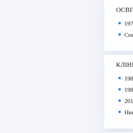
ОСВІ
197
Спе
КЛІН
198
198
201
Нин