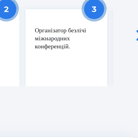
Організатор безлічі
Успіш
міжнародних
полі
конференцій.
прото
карді