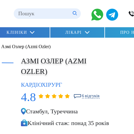
ні
КЛІНІКИ
ЛІКАРІ
ПРО 
n»
»
Азмі Озлер (Azmi Ozler)
lu)
АЗМІ ОЗЛЕР (AZMI
OZLER)
КАРДІОХІРУРГ
4.8
6
відгуків
ERDEM OZTURK
Стамбул,
Туреччина
Клінічний стаж:
понад 35 років
Заміна мітрального клапана