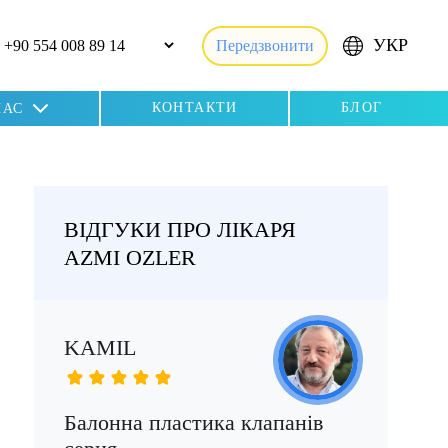
УКР
Передзвонити
КОНТАКТИ
БЛОГ
НАС
ВІДГУКИ ПРО ЛІКАРЯ
AZMI OZLER
KAMIL
Е
Балонна пластика клапанів
Ст