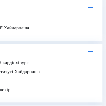
гії Хайдарпаша
й кардіохірург
нституті Хайдарпаша
шехір