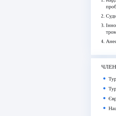
проб
Суди
Інно
тром
Анес
ЧЛЕН
Тур
Тур
Євр
Нац