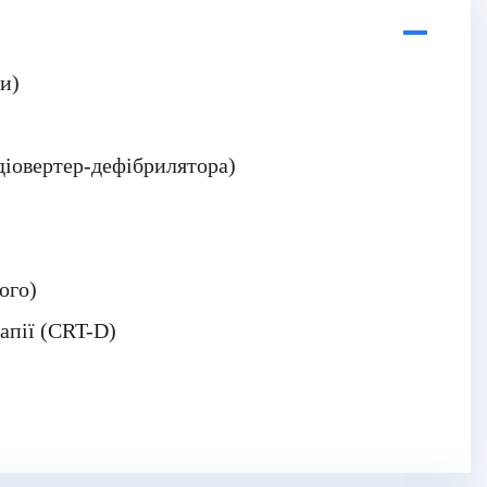
и)
діовертер-дефібрилятора)
ого)
апії (CRT-D)