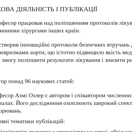
ОВА ДІЯЛЬНІСТЬ І ПУБЛІКАЦІЇ
фесор працював над поліпшенням протоколів лікуван
инними хірургами інших країн.
створив інноваційні протоколи безпечних втручань
невризмами аорти, що істотно підвищило якість мед
 змогу поліпшити результати лікування і знизити ри
ор понад 96 наукових статей:
есор Азмі Озлер є автором і співавтором численни
алах. Його дослідження охоплюють широкий спектр
орювань.
вні тематики публікацій:
іохірургія:
включно з операціями на серці, обхід ко