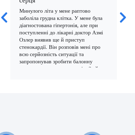
серця
ар
Минулого літа у мене раптово
Два
заболіла грудна клітка. У мене була
сте
діагностована гіпертонія, але при
без
поступленні до лікарні доктор Азмі
не 
Озлер виявив ще й приступ
впл
стенокардії. Він розповів мені про
сам
всю серйозність ситуації та
зве
запропонував зробити балонну
Док
пластику серцевих клапанів. За його
мож
рекомендацією мені провели балонне
та 
стентування, і тепер я почуваюся
кор
добре.
під
опе
17/01/2021
наб
здо
02/