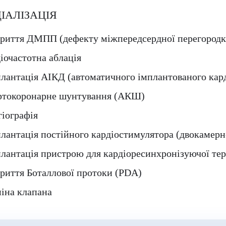
ІАЛІЗАЦІЯ
криття ДМПП (дефекту міжпередсердної перегородк
іочастотна аблація
лантація АІКД (автоматичного імплантованого кар
ртокоронарне шунтування (АКШ)
іографія
лантація постійного кардіостимулятора (двокамерн
лантація пристрою для кардіоресинхронізуючої тер
риття Боталлової протоки (PDA)
іна клапана