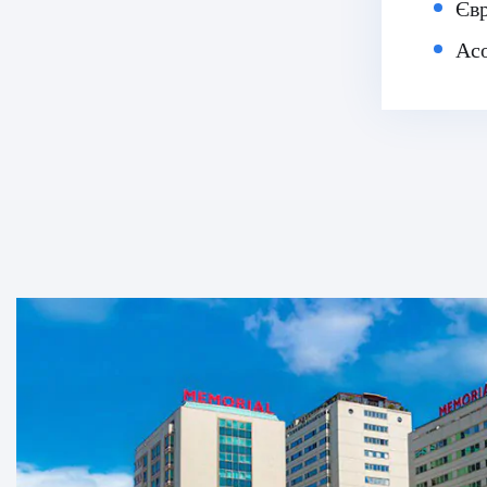
Євр
Асо