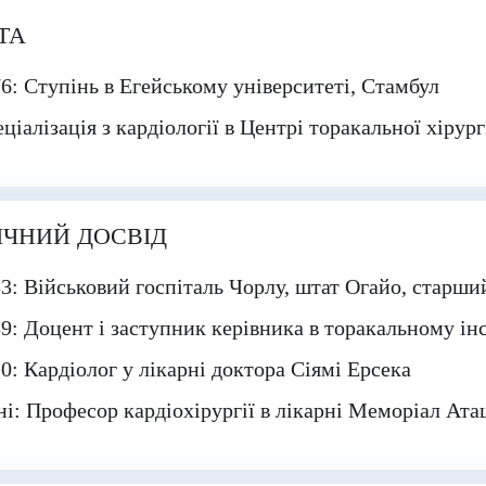
ТА
6: Ступінь в Егейському університеті, Стамбул
ціалізація з кардіології в Центрі торакальної хірур
ІЧНИЙ ДОСВІД
3: Військовий госпіталь Чорлу, штат Огайо, старши
9: Доцент і заступник керівника в торакальному і
0: Кардіолог у лікарні доктора Сіямі Ерсека
і: Професор кардіохірургії в лікарні Меморіал Ата