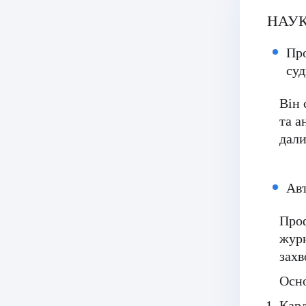
НАУК
Про
суд
Він 
та а
дали
Авт
Проф
журн
захв
Осно
Кард