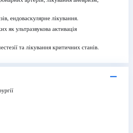
ів, ендоваскулярне лікування.
их як ультразвукова активація
естезії та лікування критичних станів.
рургії