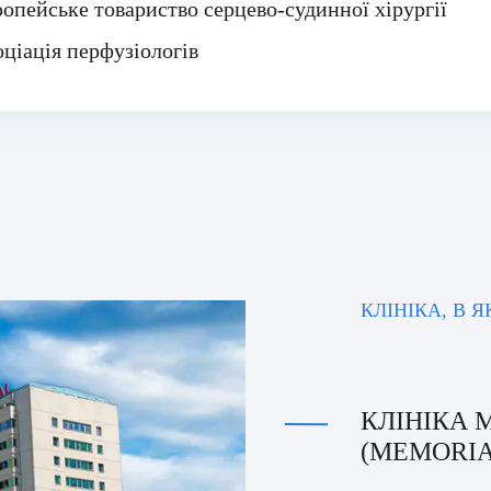
опейське товариство серцево-судинної хірургії
ціація перфузіологів
КЛІНІКА, В 
КЛІНІКА
(MEMORIAL