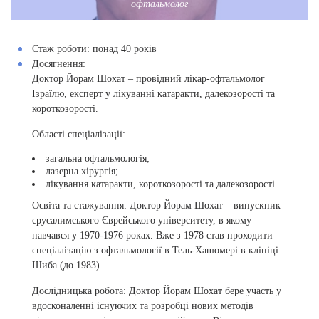
офтальмолог
Стаж роботи:
понад 40 років
Досягнення:
Доктор Йорам Шохат – провідний лікар-офтальмолог
Ізраїлю, експерт у лікуванні катаракти, далекозорості та
короткозорості.
Області спеціалізації:
загальна офтальмологія;
лазерна хірургія;
лікування катаракти, короткозорості та далекозорості.
Освіта та стажування:
Доктор Йорам Шохат – випускник
єрусалимського Єврейського університету, в якому
навчався у 1970-1976 роках. Вже з 1978 став проходити
спеціалізацію з офтальмології в Тель-Хашомері в клініці
Шиба (до 1983).
Дослідницька робота:
Доктор Йорам Шохат бере участь у
вдосконаленні існуючих та розробці нових методів