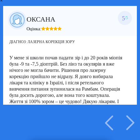
5
ОКСАНА
/5
Оцінка:
ДІАГНОЗ:
ЛАЗЕРНА КОРЕКЦІЯ ЗОРУ
У мене зі школи почав падати зір і до 20 років міопія
була -9 та -7,5 діоптрій.
Без лінз та окулярів я вже
нічого не могла бачити.
Рішення про лазерну
корекцію прийшло не відразу.
Я довго вибирала
лікаря та клініку в Ізраїлі, і після ретельного
вивчення питання зупинилася на Рамбам.
Операція
була досить дорогою, але вона того коштувала.
Життя зі 100% зором – це чудово!
Дякую лікарям.
І
сама операція, і процес відновлення пройшли
чудово.
Вже минуло 3 роки, і цього року я проходила
перевірку зору в Рамбам, ніяких відхилень немає.