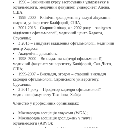
1996 – Закінчення курсу застосування ультразвуку в
офтальмології, медичний факультет, університет Айова,
США;
1998-2000 – Клінічні дослідження у галузі лікування
глауком, університет Каліфорнії, США;
2001-2013 – Старший лікар, а з 2002 року – завідувач
відділення офтальмології, медичний центр Хадасса,
Єрусалим;
З 2013 – завідувач відділення офтальмології, медичний
центр Хадасса.
Академічна діяльність:
1998–2000 – Викладач на кафедрі офтальмології,
медичний факультет університету Каліфорнії, Сан-Дієго,
США;
1999-2007 – Викладач, згодом – старший викладач
кафедри офтальмології Єврейського університету,
Єрусалим;
З 2014 року – Професор кафедри офтальмології
медичного факультету Техніона, Хайфа.
Членство у професійних організаціях:
Міжнародна асоціація глаукоми (WGA);
Міжнародна асоціація досліджень у галузі
офтальмології (ARVO);