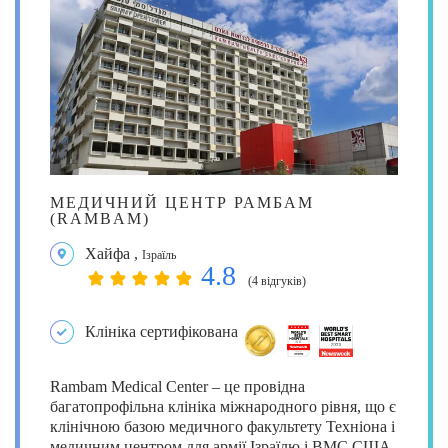
МЕДИЧНИЙ ЦЕНТР РАМБАМ
(RAMBAM)
Хайфа
,
Ізраїль
4.8
(4 відгуків)
Клініка сертифікована
Rambam Medical Center – це провідна
багатопрофільна клініка міжнародного рівня, що є
клінічною базою медичного факультету Техніона і
медичним центром для армії Ізраїлю і ВМС США