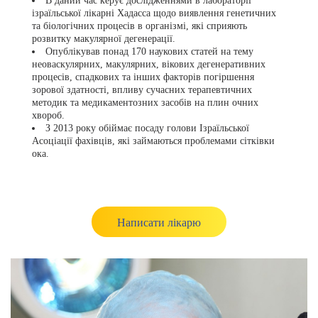
В даний час керує дослідженнями в лабораторії
ізраїльської лікарні Хадасса щодо виявлення генетичних
та біологічних процесів в організмі, які сприяють
розвитку макулярної дегенерації.
Опублікував понад 170 наукових статей на тему
неоваскулярних, макулярних, вікових дегенеративних
процесів, спадкових та інших факторів погіршення
зорової здатності, впливу сучасних терапевтичних
методик та медикаментозних засобів на плин очних
хвороб.
З 2013 року обіймає посаду голови Ізраїльської
Асоціації фахівців, які займаються проблемами сітківки
ока.
Написати лікарю