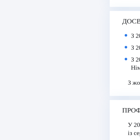
Фатіх Айдоган (Fatih Aydogan)
Хале Башак Чалар (Hale Basak Caglar)
ДОСВ
Хамдулла Созен (Hamdullah Sozen)
З 2
Яків Шехтер (Jacob Schechter)
З 2
З 2
Ні
З жо
ПРОФ
У 20
із с