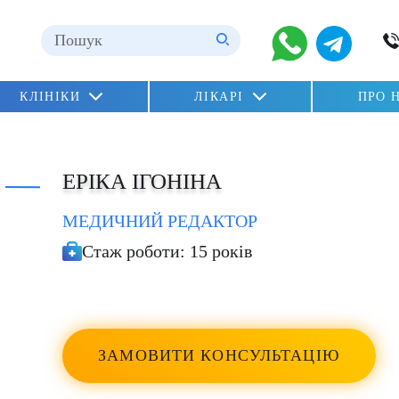
ні
КЛІНІКИ
ЛІКАРІ
ПРО 
n»
lu)
ЕРІКА ІГОНІНА
МЕДИЧНИЙ РЕДАКТОР
Стаж роботи:
15 років
ЗАМОВИТИ КОНСУЛЬТАЦІЮ