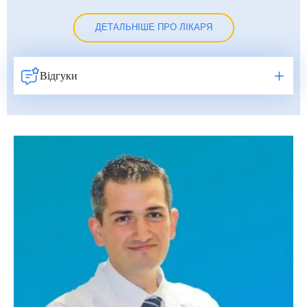
Умут Демірджи (Umut Demirci)
ДЕТАЛЬНІШЕ ПРО ЛІКАРЯ
Фатіх Айдоган (Fatih Aydogan)
Хале Башак Чалар (Hale Basak Caglar)
Відгуки
Хамдулла Созен (Hamdullah Sozen)
Яків Шехтер (Jacob Schechter)