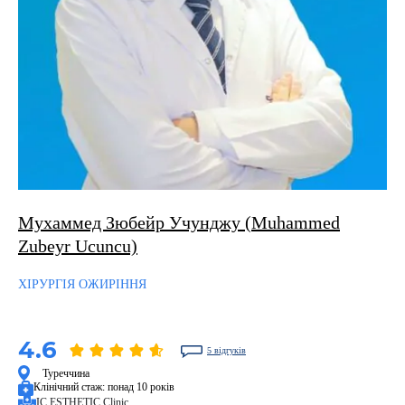
Мухаммед Зюбейр Учунджу (Muhammed
Zubeyr Ucuncu)
ХІРУРГІЯ ОЖИРІННЯ
4.6
5 відгуків
Туреччина
Клінічний стаж:
понад 10 років
IC ESTHETIC Clinic