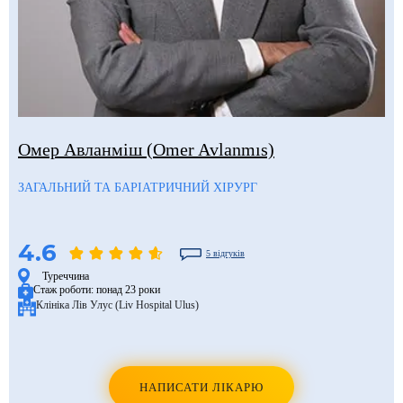
Омер Авланміш (Omer Avlanmıs)
ЗАГАЛЬНИЙ ТА БАРІАТРИЧНИЙ ХІРУРГ
4.6
5 відгуків
Туреччина
Стаж роботи:
понад 23 роки
Клініка Лів Улус (Liv Hospital Ulus)
НАПИСАТИ ЛІКАРЮ