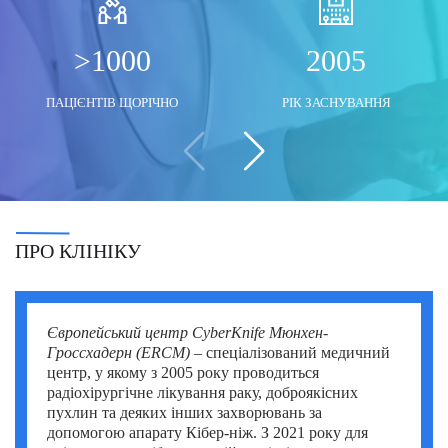
Моше Інбар (Moshe Inbar)
Шимон Маймон (Shimon Maimon)
Саліх Марангоз (Salih Marangoz)
>1000
2005
Моше Паппа (Moshe Pappa)
Шломи Константини (Shlomi Constantini)
Сегев Ейтан (Segev Eitan)
ПАЦІЄНТІВ ЩОРІЧНО
РІК ЗАСНУВАННЯ
Мустафа Оздоган (Mustafa Ozdogan)
Шломо Давидович (Shlomo Davidovich)
Халук Чабук (Haluk Cabuk)
Озкан Їлдиз (Ozkan Yildiz)
Саваш Туна (Savas Tuna)
Семіх Халезероглу (Semih Halezeroglu)
ПРО КЛІНІКУ
Серкан Кескін (Serkan Keskin)
Серкан Ерканлі (Serkan Erkanli)
Європейський центр CyberKnife Мюнхен-
Сіван Шамаї (Sivan Shamai)
Гроссхадерн (ERCM)
– спеціалізований медичний
центр, у якому з 2005 року проводиться
Тамар Сафра (Tamar Safra)
радіохірургічне лікування раку, доброякісних
пухлин та деяких інших захворювань за
Тахсін Озатлі (Tahsin Ozatli)
допомогою апарату Кібер-ніж. З 2021 року для