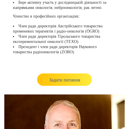
Бере активну участь у дослідницькій діяльності за
напрямками онкологія, нейроонкологія, рак легені.
Членство в професійних організаціях:
Член ради директорів Австрійського товариства
променевих терапевтів і радіо-онкологів (ÖGRO).
Член ради директорів Тірольського товариства
експериментальної онкології (TEXO).
Президент і член ради директорів Наукового
товариства радіоонкологів (ZORO).
Задати питання