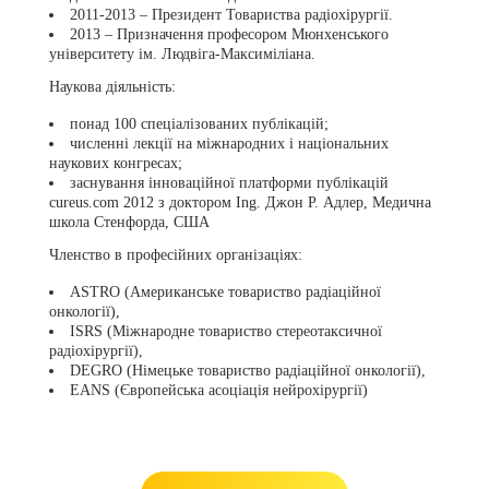
2011-2013 – Президент Товариства радіохірургії.
2013 – Призначення професором Мюнхенського
університету ім. Людвіга-Максиміліана.
Наукова діяльність:
понад 100 спеціалізованих публікацій;
численні лекції на міжнародних і національних
наукових конгресах;
заснування інноваційної платформи публікацій
cureus.com 2012 з доктором Ing. Джон Р. Адлер, Медична
школа Стенфорда, США
Членство в професійних організаціях:
ASTRO (Американське товариство радіаційної
онкології),
ISRS (Міжнародне товариство стереотаксичної
радіохірургії),
DEGRO (Німецьке товариство радіаційної онкології),
EANS (Європейська асоціація нейрохірургії)