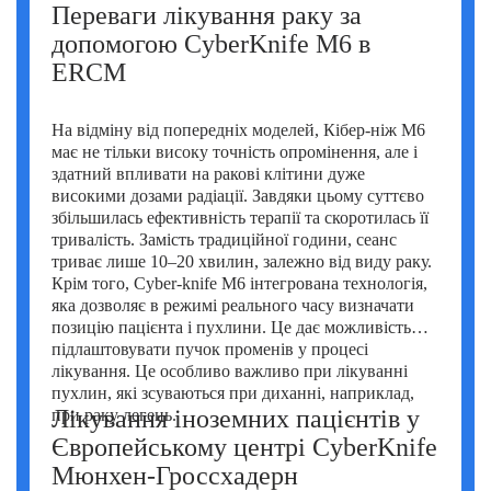
Переваги лікування раку за
допомогою CyberKnife M6 в
ERCM
На відміну від попередніх моделей, Кібер-ніж М6
має не тільки високу точність опромінення, але і
здатний впливати на ракові клітини дуже
високими дозами радіації. Завдяки цьому суттєво
збільшилась ефективність терапії та скоротилась її
тривалість. Замість традиційної години, сеанс
триває лише 10–20 хвилин, залежно від виду раку.
Крім того, Cyber-knife M6 інтегрована технологія,
яка дозволяє в режимі реального часу визначати
позицію пацієнта і пухлини. Це дає можливість
підлаштовувати пучок променів у процесі
лікування. Це особливо важливо при лікуванні
пухлин, які зсуваються при диханні, наприклад,
Лікування іноземних пацієнтів у
при раку легень.
Європейському центрі CyberKnife
Мюнхен-Гроссхадерн