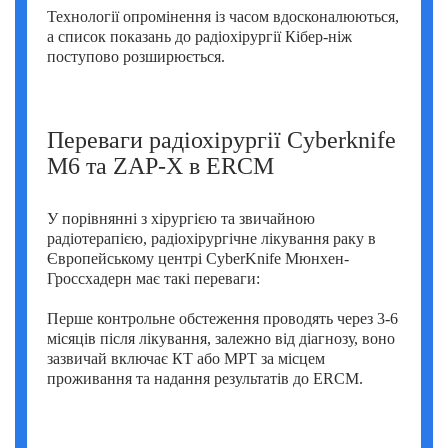
Технології опромінення із часом вдосконалюються,
а список показань до радіохірургії Кібер-ніж
поступово розширюється.
Переваги радіохірургії Cyberknife
M6 та ZAP-X в ERCM
У порівнянні з хірургією та звичайною
радіотерапією, радіохірургічне лікування раку в
Європейському центрі CyberKnife Мюнхен-
Гроссхадерн має такі переваги:
Перше контрольне обстеження проводять через 3-6
місяців після лікування, залежно від діагнозу, воно
зазвичай включає КТ або МРТ за місцем
проживання та надання результатів до ERCM.