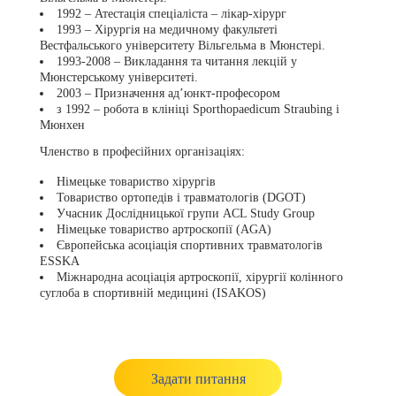
1992 – Атестація спеціаліста – лікар-хірург
1993 – Хірургія на медичному факультеті
Вестфальського університету Вільгельма в Мюнстері.
1993-2008 – Викладання та читання лекцій у
Мюнстерському університеті.
2003 – Призначення ад’юнкт-професором
з 1992 – робота в клініці Sporthopaedicum Straubing і
Мюнхен
Членство в професійних організаціях:
Німецьке товариство хірургів
Товариство ортопедів і травматологів (DGOT)
Учасник Дослідницької групи ACL Study Group
Німецьке товариство артроскопії (AGA)
Європейська асоціація спортивних травматологів
ESSKA
Міжнародна асоціація артроскопії, хірургії колінного
суглоба в спортивній медицині (ISAKOS)
Задати питання