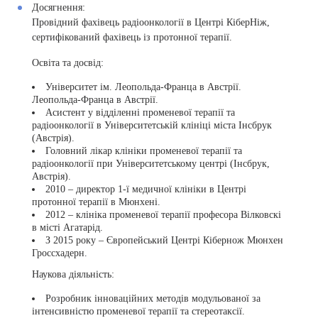
Досягнення:
Провідний фахівець радіоонкології в Центрі КіберНіж,
сертифікований фахівець із протонної терапії.
Освіта та досвід:
Університет ім. Леопольда-Франца в Австрії.
Леопольда-Франца в Австрії.
Асистент у відділенні променевої терапії та
радіоонкології в Університетській клініці міста Інсбрук
(Австрія).
Головний лікар клініки променевої терапії та
радіоонкології при Університетському центрі (Інсбрук,
Австрія).
2010 – директор 1-ї медичної клініки в Центрі
протонної терапії в Мюнхені.
2012 – клініка променевої терапії професора Вілковскі
в місті Агатарід.
З 2015 року – Європейський Центрі Кібернож Мюнхен
Гроссхадерн.
Наукова діяльність:
Розробник інноваційних методів модульованої за
інтенсивністю променевої терапії та стереотаксії.