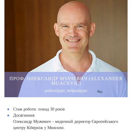
ПРОФ. ОЛЕКСАНДР МУАЧЕВИЧ (ALEXANDER
MUACEVIC)
радіохірург, нейрохірург
Стаж роботи:
понад 30 років
Досягнення:
Олександр Муачевич – медичний директор Європейського
центру Кіберніж у Мюнхені.