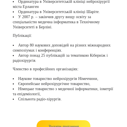
Ординатура в Університетській клініці нейрохірургії
міста Ерланген
Ординатура в Університетській клініці Шаріте.
У 2007 р. – закінчив другу вищу освіту за
спеціальністю медична інформатика в Технічному
Університеті в Берліні.
Публікації:
Автор 80 наукових доповідей на різних міжнародних
симпозіумах і конференціях.
Автор понад 25 публікацій за тематикою Кіберніж і
радіохірургія.
Членство в професійних організаціях:
Наукове товариство нейрохірургів Німеччини,
Європейське нейрохірургічне товариство,
Німецьке товариство з медичної інформатики, іометрії
та епідеміології,
Спільнота радіо-хірургів.
Задати питання