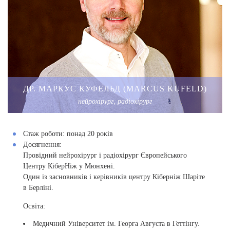
ДР. МАРКУС КУФЕЛЬД (MARCUS KUFELD)
нейрохірург, радіохірург
Стаж роботи:
понад 20 років
Досягнення:
Провідний нейрохірург і радіохірург Європейського
Центру КіберНіж у Мюнхені.
Один із засновників і керівників центру Кіберніж Шаріте
в Берліні.
Освіта:
Медичний Університет ім. Георга Августа в Геттінгу.