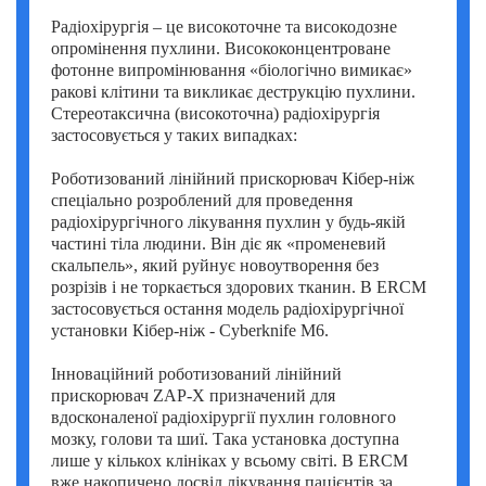
Радіохірургія – це високоточне та високодозне
опромінення пухлини. Висококонцентроване
фотонне випромінювання «біологічно вимикає»
ракові клітини та викликає деструкцію пухлини.
Стереотаксична (високоточна) радіохірургія
застосовується у таких випадках:
Роботизований лінійний прискорювач Кібер-ніж
спеціально розроблений для проведення
радіохірургічного лікування пухлин у будь-якій
частині тіла людини. Він діє як «променевий
скальпель», який руйнує новоутворення без
розрізів і не торкається здорових тканин. В ERCM
застосовується остання модель радіохірургічної
установки Кібер-ніж - Cyberknife M6.
Інноваційний роботизований лінійний
прискорювач ZAP-X призначений для
вдосконаленої радіохірургії пухлин головного
мозку, голови та шиї. Така установка доступна
лише у кількох клініках у всьому світі. В ERCM
вже накопичено досвід лікування пацієнтів за