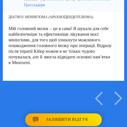
Гроссхадерн
ДІАГНОЗ:
МЕНІНГІОМА (АРАХНОЇДЕНДОТЕЛІОМА)
Мій головний мозок – це я сама! Я шукала для себе
найбезпечніше та ефективніше лікування моєї
мінінгіоми, для того щоб уникнути можливого
пошкодження головного мозку при операції. Відразу
після терапії Кібер ножем я не тільки чудово
почувалася, але й змогла відвідати основні пам’ятки
в Мюнхені.
16/07/2015
ЗАЛИШИТИ ВІДГУК