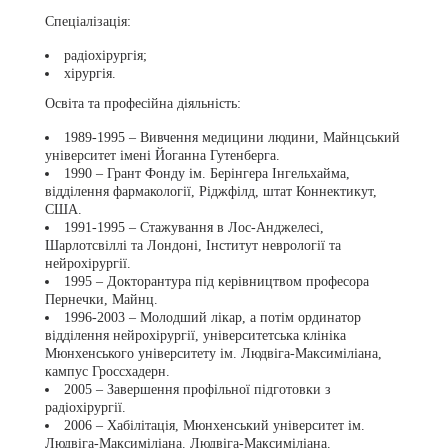
Спеціалізація:
радіохірургія;
хірургія.
Освіта та професійна діяльність:
1989-1995 – Вивчення медицини людини, Майнцський
університет імені Йоганна Гутенберга.
1990 – Грант Фонду ім. Берінгера Інгельхайма,
відділення фармакології, Ріджфілд, штат Коннектикут,
США.
1991-1995 – Стажування в Лос-Анджелесі,
Шарлотсвіллі та Лондоні, Інститут неврології та
нейрохірургії.
1995 – Докторантура під керівництвом професора
Пернечки, Майнц.
1996-2003 – Молодший лікар, а потім ординатор
відділення нейрохірургії, університетська клініка
Мюнхенського університету ім. Людвіга-Максиміліана,
кампус Гроссхадерн.
2005 – Завершення профільної підготовки з
радіохірургії.
2006 – Хабілітація, Мюнхенський університет ім.
Людвіга-Максиміліана. Людвіга-Максиміліана.