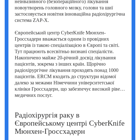
неінвазивного (безопераційного) лікування
Умут Демірджи (Umut Demirci)
новоутворень головного мозку, голови та шиї
застосовується новітня інноваційна радіохірургічна
Фатіх Айдоган (Fatih Aydogan)
система ZAP-X.
Хале Башак Чалар (Hale Basak Caglar)
Європейський центр CyberKnife Мюнхен-
Гроссхадерн вважається одним із провідних
Хамдулла Созен (Hamdullah Sozen)
центрів із такою спеціалізацією в Європі та світі.
Тут працюють всесвітньо визнані спеціалісти.
Яків Шехтер (Jacob Schechter)
Накопичено майже 20-річний досвід лікування
пацієнтів, зокрема з інших країн. Щорічно
радіохірургічне лікування проходять понад 1000
пацієнтів. ERCM входить до структури відомої
далеко за межами Німеччини університетської
клініки Гроссхадерн, що забезпечує високий рівень
медичних послуг.
Радіохірургія раку в
Європейському центрі CyberKnife
Мюнхен-Гроссхадерн