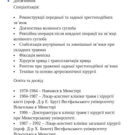
Досягнення:
Спеціалізація:
Реконструкції передньої та задньої хрестоподібних
зв’язок
Діагностика колінного суглоба
Ревізійна операція після невдалої операції на зв’язці
колінного суглоба
Стабілізація внутрішньої та зовнішньої зв’язки при
складних травмах
Фіксація меніска
Хірургія хряща і трансплантація хряща
Рентген при ураженні задньої хрестоподібної зв’язки
Техніки та основи артроскопічної хірургії
Освіта та досвід:
1978-1984 – Навчався в Мюнстері
1984-1987 – Лікар-асистент клініки травм і хірургії
кисті (проф. Д-р Е. Бруг) Вестфальського університету
Вільгельма в Мюнстері
1986 – Докторантура в клініці травм і хірургії кисті
при Мюнстерському університеті.
1987 – 1992 – Лікар-асистент клініки загальної хірургії
(проф. Д-р Х. Бюнте) Вестфальського університету
Вільгельма в Мюнстері.