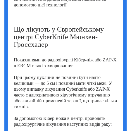
допомогою цієї технології.
Що лікують у Європейському
центрі CyberKnife Мюнхен-
Гроссхадер
Показаннями до радіохірургії Кібер-ніж або ZAP-X
в ERCM є такі захворювання:
При цьому пухлини не повинні бути надто
великими — до 5 см і повинні мати чіткі межі. У
цьому випадку лікування Cyberknife або ZAP-X
часто є альтернативою хірургічному втручанню
або звичайній променевій терапії, що триває кілька
тижнів.
За допомогою Кібер-ножа в центрі проводять
радіохірургічне лікування наступних видів раку: