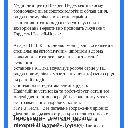
Медичний центр Шаарей-Цедек має в своєму
розпорядженні високотехнологічне обладнання,
завдяки чому лікарі в короткі терміни і з
граничною точністю діагностують усі види
захворювань і ефективно проводять лікування.
Гордість Шаарей-Цедек:
Апарат ПЕТ-КТ останньої модифікації оснащений
спеціальним автоматичним шприцом з двома
голками для точного введення контрастної
речовини.
Установка КТ, яка візуалізує робоче серце у HD,
завдяки чому лікарі можуть виявити дефекти серця
на ранній стадії.
Системи для стереотаксичної хірургії.
Навігаційна установка та робот-хірург останньої
моделі для точних операцій на головному мозку
без травмування здорових тканин.
МРТ 3-Тесла – дає детальне зображення дрібних
ділянок, включаючи структури головного мозку.
Інноваційні методи терапії у
Єдиний в Ізраїлі апарат МРТ для немовлят.
лікарні Шаарей-Цедек
Роботизована хірургічна система Да Вінчі для