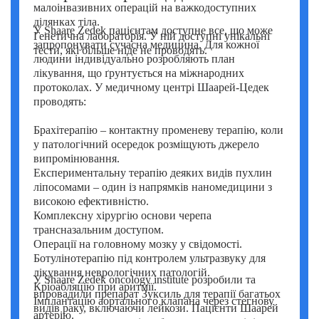
малоінвазивних операцій на важкодоступних
ділянках тіла.
У Shaare Zedek пацієнтам доступне все, що може
Генетична лабораторія. У ній доступні унікальні
запропонувати сучасна медицина. Для кожної
тести, які більше ніде не проводять.
людини індивідуально розробляють план
лікування, що ґрунтується на міжнародних
протоколах. У медичному центрі Шаарей-Цедек
проводять:
Брахітерапію – контактну променеву терапію, коли
у патологічний осередок розміщують джерело
випромінювання.
Експериментальну терапію деяких видів пухлин
ліпосомами – один із напрямків наномедицини з
високою ефективністю.
Комплексну хірургію основи черепа
трансназальним доступом.
Операції на головному мозку у свідомості.
Ботулінотерапію під контролем ультразвуку для
лікування неврологічних патологій.
У Shaare Zedek oncology institute розробили та
Кріоабляцію при аритмії.
впровадили препарат Зуксиль для терапії багатьох
Імплантацію аортального клапана через стегнову
видів раку, включаючи лейкози. Пацієнти Шаарей
артерію.