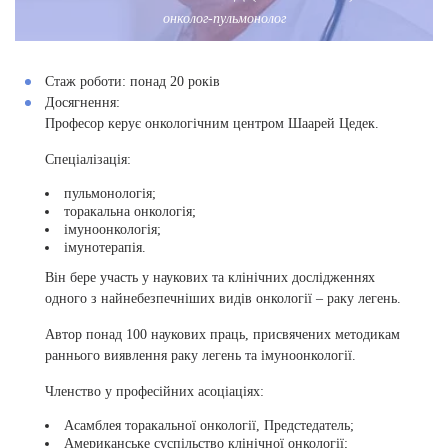
онколог-пульмонолог
Стаж роботи:
понад 20 років
Досягнення:
Професор керує онкологічним центром Шаарей Цедек.
Спеціалізація:
пульмонологія;
торакальна онкологія;
імуноонкологія;
імунотерапія.
Він бере участь у наукових та клінічних дослідженнях
одного з найнебезпечніших видів онкології – раку легень.
Автор понад 100 наукових праць, присвячених методикам
раннього виявлення раку легень та імуноонкології.
Членство у професійних асоціаціях:
Асамблея торакальної онкології, Предстедатель;
Американське суспільство клінічної онкології;