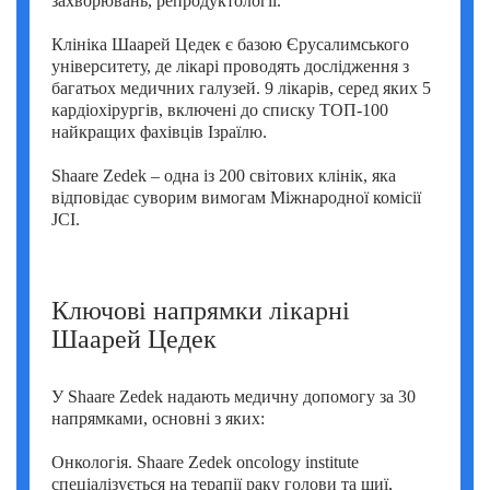
захворювань, репродуктології.
Умут Демірджи (Umut Demirci)
Клініка Шаарей Цедек є базою Єрусалимського
Фатіх Айдоган (Fatih Aydogan)
університету, де лікарі проводять дослідження з
багатьох медичних галузей. 9 лікарів, серед яких 5
Хале Башак Чалар (Hale Basak Caglar)
кардіохірургів, включені до списку ТОП-100
найкращих фахівців Ізраїлю.
Хамдулла Созен (Hamdullah Sozen)
Shaare Zedek – одна із 200 світових клінік, яка
Яків Шехтер (Jacob Schechter)
відповідає суворим вимогам Міжнародної комісії
JCI.
Ключові напрямки лікарні
Шаарей Цедек
У Shaare Zedek надають медичну допомогу за 30
напрямками, основні з яких:
Онкологія. Shaare Zedek oncology institute
спеціалізується на терапії раку голови та шиї,