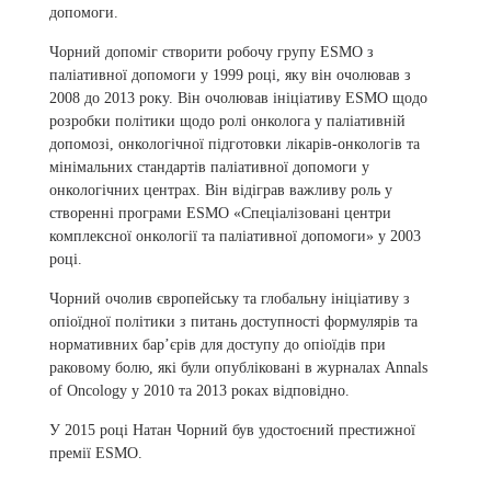
допомоги.
Чорний допоміг створити робочу групу ESMO з
паліативної допомоги у 1999 році, яку він очолював з
2008 до 2013 року. Він очолював ініціативу ESMO щодо
розробки політики щодо ролі онколога у паліативній
допомозі, онкологічної підготовки лікарів-онкологів та
мінімальних стандартів паліативної допомоги у
онкологічних центрах. Він відіграв важливу роль у
створенні програми ESMO «Спеціалізовані центри
комплексної онкології та паліативної допомоги» у 2003
році.
Чорний очолив європейську та глобальну ініціативу з
опіоїдної політики з питань доступності формулярів та
нормативних бар’єрів для доступу до опіоїдів при
раковому болю, які були опубліковані в журналах Annals
of Oncology у 2010 та 2013 роках відповідно.
У 2015 році Натан Чорний був удостоєний престижної
премії ESMO.