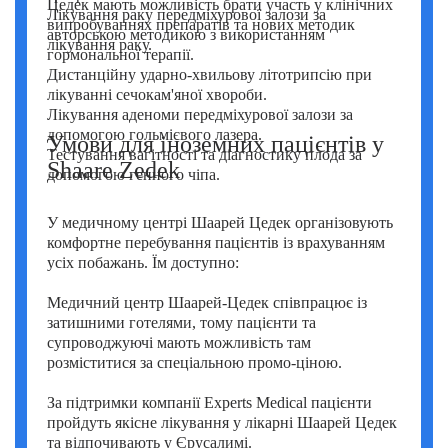
Цедек мають можливість брати участь у клінічних
Лікування раку передміхурової залози за
випробуваннях препаратів та нових методик
авторською методикою з використанням
лікування раку.
гормональної терапії.
Дистанційну ударно-хвильову літотрипсію при
лікуванні сечокам'яної хвороби.
Лікування аденоми передміхурової залози за
допомогою гольмієвого лазера.
Умови для іноземних пацієнтів у
Тестування вагітності та діагностику плода за
Shaare Zedek
допомогою генного чіпа.
У медичному центрі Шаарей Цедек організовують
комфортне перебування пацієнтів із врахуванням
усіх побажань. Їм доступно:
Медичний центр Шаарей-Цедек співпрацює із
затишними готелями, тому пацієнти та
супроводжуючі мають можливість там
розміститися за спеціальною промо-ціною.
За підтримки компанії Experts Medical пацієнти
пройдуть якісне лікування у лікарні Шаарей Цедек
та відпочивають у Єрусалимі.