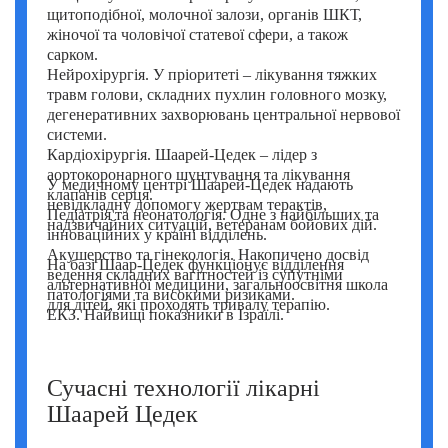
щитоподібної, молочної залози, органів ШКТ,
жіночої та чоловічої статевої сфери, а також
сарком.
Нейрохірургія. У пріоритеті – лікування тяжких
травм голови, складних пухлин головного мозку,
дегенеративних захворювань центральної нервової
системи.
Кардіохірургія. Шаарей-Цедек – лідер з
аортокоронарного шунтування та лікування
У медичному центрі Шаарей-Цедек надають
клапанів серця.
невідкладну допомогу жертвам терактів,
Педіатрія та неонатологія. Одне з найбільших та
надзвичайних ситуацій, ветеранам бойових дій.
інноваційних у країні відділень.
Акушерство та гінекологія. Накопичено досвід
На базі Шаар-Цедек функціонує відділення
ведення складних вагітностей із супутніми
альтернативної медицини, загальноосвітня школа
патологіями та високими ризиками.
для дітей, які проходять тривалу терапію.
ЕКЗ. Найвищі показники в Ізраїлі.
Сучасні технології лікарні
Шаарей Цедек