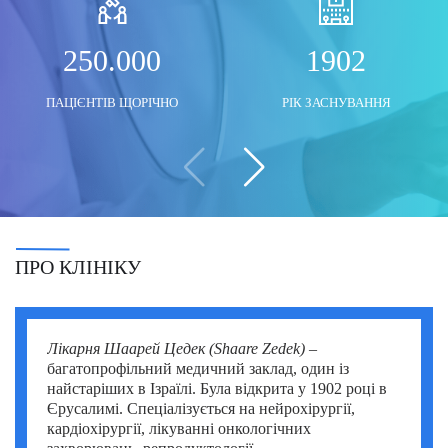
Моше Інбар (Moshe Inbar)
Шимон Маймон (Shimon Maimon)
Саліх Марангоз (Salih Marangoz)
250.000
1902
Моше Паппа (Moshe Pappa)
Шломи Константини (Shlomi Constantini)
Сегев Ейтан (Segev Eitan)
ПАЦІЄНТІВ ЩОРІЧНО
РІК ЗАСНУВАННЯ
Мустафа Оздоган (Mustafa Ozdogan)
Шломо Давидович (Shlomo Davidovich)
Халук Чабук (Haluk Cabuk)
Озкан Їлдиз (Ozkan Yildiz)
Саваш Туна (Savas Tuna)
Семіх Халезероглу (Semih Halezeroglu)
Серкан Кескін (Serkan Keskin)
ПРО КЛІНІКУ
Серкан Ерканлі (Serkan Erkanli)
Сіван Шамаї (Sivan Shamai)
Лікарня Шаарей Цедек (Shaare Zedek)
–
багатопрофільний медичний заклад, один із
Тамар Сафра (Tamar Safra)
найстаріших в Ізраїлі. Була відкрита у 1902 році в
Єрусалимі. Спеціалізується на нейрохірургії,
Тахсін Озатлі (Tahsin Ozatli)
кардіохірургії, лікуванні онкологічних