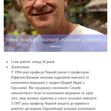
ПРОФ. НАТАН І. ЧОРНИЙ (NATHAN I. CHERNY)
онколог
Стаж роботи:
понад 30 років
Досягнення:
У 1994 році професор Чорний разом із професором
Рафаелем Катаном заснував відділення онкології та
паліативної медицини у лікарні Шаарей Цедек у
Єрусалимі. Він продовжує очолювати Службу
онкологічного болю та паліативної медицини та, крім
того, веде активну практику в галузі загальної онкології.
З 1997 року професор Чорний входить до керівного
комітету досліджень Європейської асоціації паліативної