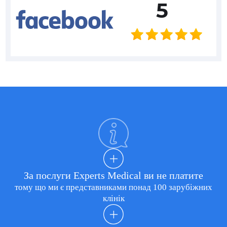
5
За послуги Experts Medical ви не платите
тому що ми є представниками понад 100 зарубіжних
клінік