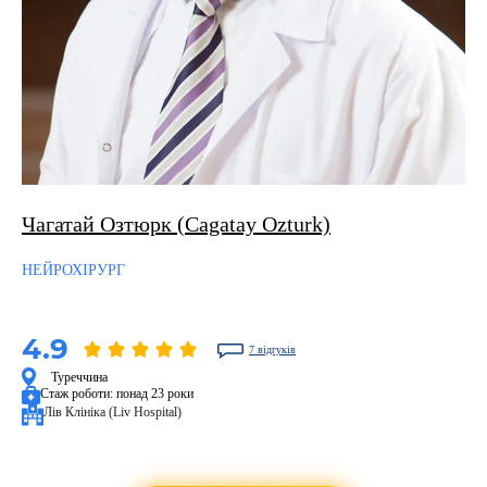
Чагатай Озтюрк (Cagatay Ozturk)
НЕЙРОХІРУРГ
4.9
7 відгуків
Туреччина
Стаж роботи:
понад 23 роки
Лів Клініка (Liv Hospital)