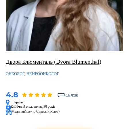
Двора Блюменталь (Dvora Blumenthal)
ОНКОЛОГ, НЕЙРООНКОЛОГ
4.8
4 відгуків
Ізраїль
Клінічний стаж:
понад 30 років
Медичний центр Сураскі (Іхілов)