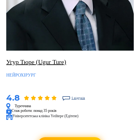
Угур Тюре (Ugur Ture)
НЕЙРОХІРУРГ
4.8
5 відгуків
Туреччина
Стаж роботи:
понад 35 років
Університетська клініка Yeditepe (Едітепе)