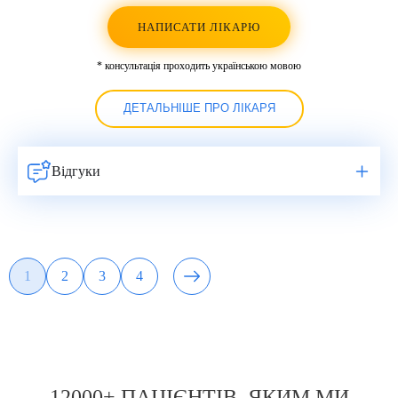
НАПИСАТИ ЛІКАРЮ
* консультація проходить українською мовою
ДЕТАЛЬНІШЕ ПРО ЛІКАРЯ
Відгуки
Навигация
1
2
3
4
Page
Page
Page
Page
по
записям
12000+ ПАЦІЄНТІВ, ЯКИМ МИ