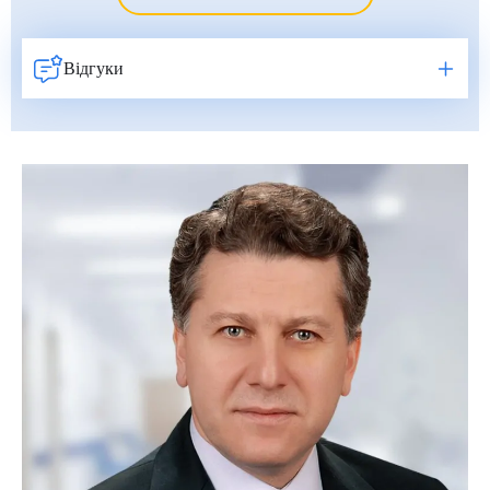
Умут Демірджи (Umut Demirci)
Фатіх Айдоган (Fatih Aydogan)
Відгуки
Хале Башак Чалар (Hale Basak Caglar)
Хамдулла Созен (Hamdullah Sozen)
Яків Шехтер (Jacob Schechter)