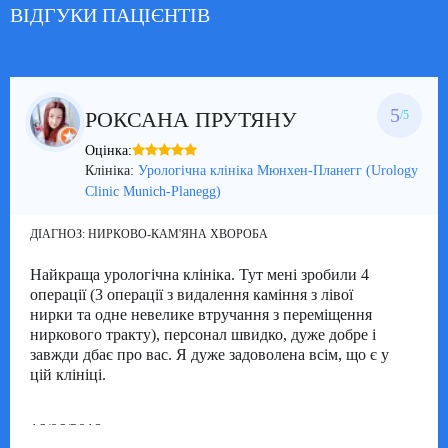
ВІДГУКИ ПАЦІЄНТІВ
5
РОКСАНА ПРУТЯНУ
/5
Оцінка:
Клініка:
Урологічна клініка Мюнхен-Планегг (Urology
Clinic Munich-Planegg)
ДІАГНОЗ:
НИРКОВО-КАМ'ЯНА ХВОРОБА
Найкраща урологічна клініка. Тут мені зробили 4
операції (3 операції з видалення каміння з лівої
нирки та одне невелике втручання з переміщення
ниркового тракту), персонал швидко, дуже добре і
завжди дбає про вас. Я дуже задоволена всім, що є у
цій клініці.
16/06/2018