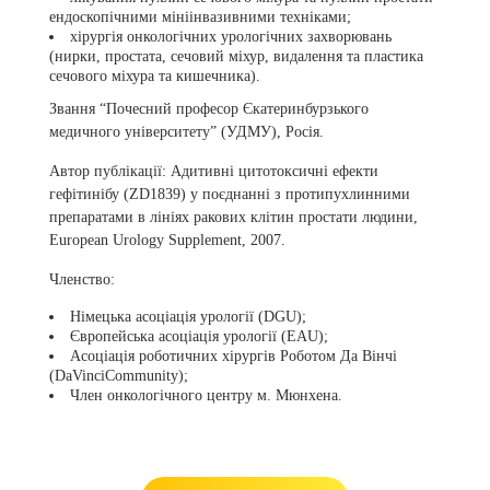
ендоскопічними мініінвазивними техніками;
хірургія онкологічних урологічних захворювань
(нирки, простата, сечовий міхур, видалення та пластика
сечового міхура та кишечника).
Звання “Почесний професор Єкатеринбурзького
медичного університету” (УДМУ), Росія.
Автор публікації:
Адитивні цитотоксичні ефекти
гефітинібу (ZD1839) у поєднанні з протипухлинними
препаратами в лініях ракових клітин простати людини,
European Urology Supplement, 2007.
Членство:
Німецька асоціація урології (DGU);
Європейська асоціація урології (EAU);
Асоціація роботичних хірургів Роботом Да Вінчі
(DaVinciCommunity);
Член онкологічного центру м. Мюнхена.