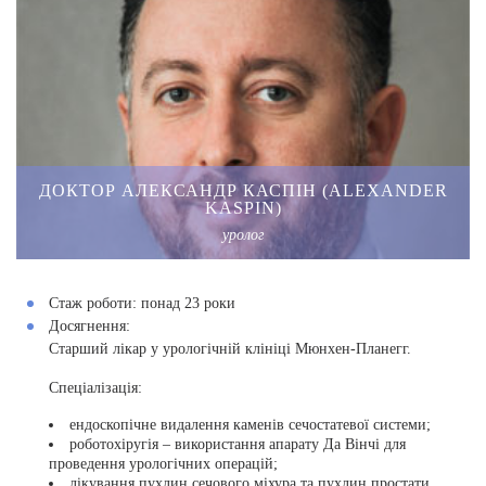
ДОКТОР АЛЕКСАНДР КАСПІН (ALEXANDER
KASPIN)
уролог
Стаж роботи:
понад 23 роки
Досягнення:
Старший лікар у урологічній клініці Мюнхен-Планегг.
Спеціалізація:
ендоскопічне видалення каменів сечостатевої системи;
роботохіругія – використання апарату Да Вінчі для
проведення урологічних операцій;
лікування пухлин сечового міхура та пухлин простати