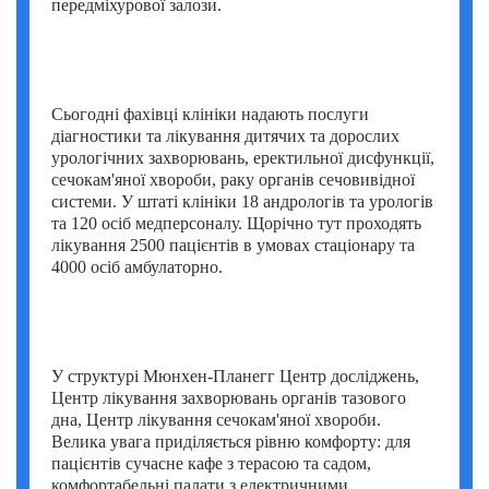
передміхурової залози.
Умут Демірджи (Umut Demirci)
Фатіх Айдоган (Fatih Aydogan)
Хале Башак Чалар (Hale Basak Caglar)
Сьогодні фахівці клініки надають послуги
діагностики та лікування дитячих та дорослих
Хамдулла Созен (Hamdullah Sozen)
урологічних захворювань, еректильної дисфункції,
сечокам'яної хвороби, раку органів сечовивідної
Яків Шехтер (Jacob Schechter)
системи. У штаті клініки 18 андрологів та урологів
та 120 осіб медперсоналу. Щорічно тут проходять
лікування 2500 пацієнтів в умовах стаціонару та
4000 осіб амбулаторно.
У структурі Мюнхен-Планегг Центр досліджень,
Центр лікування захворювань органів тазового
дна, Центр лікування сечокам'яної хвороби.
Велика увага приділяється рівню комфорту: для
пацієнтів сучасне кафе з терасою та садом,
комфортабельні палати з електричними