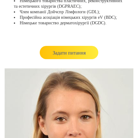
Німецького товариства пластичних, реконструктивних
та естетичних хірургів (DGPRAEC);
Член компанії Дойчспр Лімфологи (GDL);
Професійна асоціація німецьких хірургів eV (BDC);
Німецьке товариство дерматохірургії (DGDC).
Задати питання