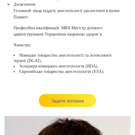
Досягнення:
Головний лікар відділу анестезіології урологічної клініки
Планегг.
Професійна кваліфікація: MBA Магістр ділового
адміністрування Управління охороною здоров’я.
Членство:
Німецьке товариство анестезіології та інтенсивної
терапії (DGAI),
Асоціація німецьких анестезіологів (BDA),
Європейське товариство анестезіологів (ESA).
Задати питання