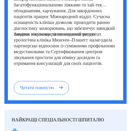
багатофункціональними ліжками та хай-тек
обладнанням, харчування. Для закордонних
пацієнтів працює Міжнародний відділ. Сучасна
оснащеність клініки дозволяє проводити ранню
діагностику захворювань, що забезпечує швидкий
початок лікування та позитивний результат.
Завдяки високому рівню надання послуг
урологічна клініка Мюнхен–Планегг налагодила
партнерські відносини із суміжними профільними
медустановами та Сертифікованим центром
лікування простати для обміну досвідом та
отримання консультацій для своїх пацієнтів.
Читати повністю
НАЙКРАЩІ СПЕЦІАЛЬНОСТІ ШПИТАЛЮ