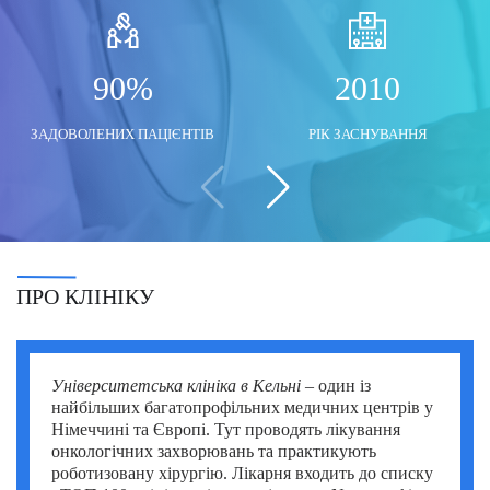
Моше Інбар (Moshe Inbar)
Шимон Маймон (Shimon Maimon)
Саліх Марангоз (Salih Marangoz)
Моше Паппа (Moshe Pappa)
Шломи Константини (Shlomi Constantini)
Сегев Ейтан (Segev Eitan)
90%
2010
Мустафа Оздоган (Mustafa Ozdogan)
Шломо Давидович (Shlomo Davidovich)
Халук Чабук (Haluk Cabuk)
ЗАДОВОЛЕНИХ ПАЦІЄНТІВ
РІК ЗАСНУВАННЯ
Озкан Їлдиз (Ozkan Yildiz)
Саваш Туна (Savas Tuna)
Семіх Халезероглу (Semih Halezeroglu)
Серкан Кескін (Serkan Keskin)
ПРО КЛІНІКУ
Серкан Ерканлі (Serkan Erkanli)
Сіван Шамаї (Sivan Shamai)
Університетська клініка в Кельні
– один із
найбільших багатопрофільних медичних центрів у
Тамар Сафра (Tamar Safra)
Німеччині та Європі. Тут проводять лікування
онкологічних захворювань та практикують
Тахсін Озатлі (Tahsin Ozatli)
роботизовану хірургію. Лікарня входить до списку