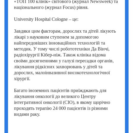
«ТОП 100 клінік» світового (журнал Newsweek) та
Умут Демірджи (Umut Demirci)
національного (журнал Focus) рівня.
Фатіх Айдоган (Fatih Aydogan)
University Hospital Cologne – це:
Хале Башак Чалар (Hale Basak Caglar)
Завдяки цим факторам, дорослих та дітей лікують
лікарі з науковим ступенем за допомогою
Хамдулла Созен (Hamdullah Sozen)
найпередовіших інноваційних технологій та
методик. У тому числі робототехніки Да Вінчі,
Яків Шехтер (Jacob Schechter)
радіохірургії Кібер-ніж. Також клініка відома
своїми досягненнями у галузі пересадки органів,
лікування рідкісних захворювань у дітей та
дорослих, малоінвазивної високотехнологічної
хірургії.
Багато іноземних пацієнтів приїжджають для
лікування онкології до великого Центру
інтегративної онкології (CIO), в якому щорічно
проходять терапію 24 000 пацієнтів із різними
видами раку.