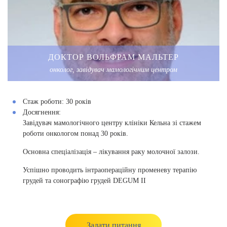
ДОКТОР ВОЛЬФРАМ МАЛЬТЕР
онколог, завідувач мамологічним центром
Стаж роботи:
30 рокiв
Досягнення:
Завідувач мамологічного центру клініки Кельна зі стажем
роботи онкологом понад 30 років.
Основна спеціалізація – лікування раку молочної залози.
Успішно проводить інтраопераційну променеву терапію
грудей та сонографію грудей DEGUM II
Задати питання