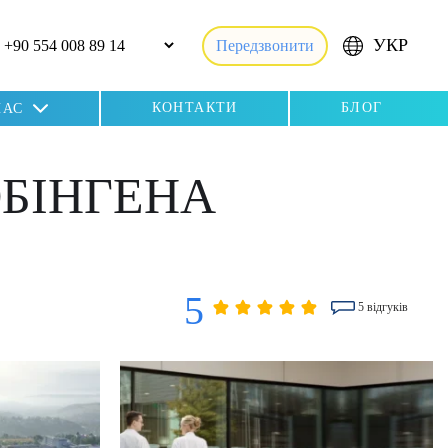
УКР
Передзвонити
КОНТАКТИ
БЛОГ
НАС
ЮБІНГЕНА
5
5 відгуків