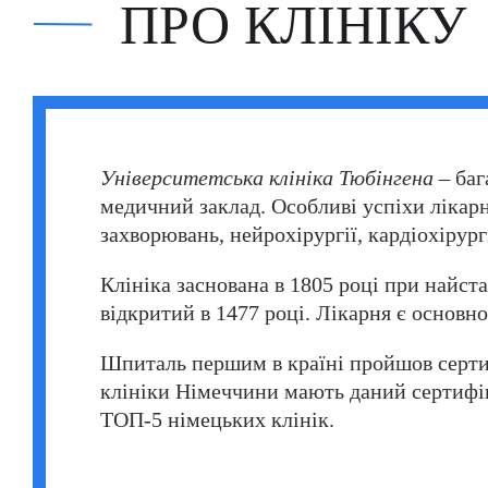
ПРО КЛІНІКУ
Фатіх Айдоган (Fatih Aydogan)
Хале Башак Чалар (Hale Basak Caglar)
Хамдулла Созен (Hamdullah Sozen)
Яків Шехтер (Jacob Schechter)
Університетська клініка Тюбінгена
– баг
медичний заклад. Особливі успіхи лікарн
захворювань, нейрохірургії, кардіохірург
Клініка заснована в 1805 році при найст
відкритий в 1477 році. Лікарня є основн
Шпиталь першим в країні пройшов серт
клініки Німеччини мають даний сертифік
ТОП-5 німецьких клінік.