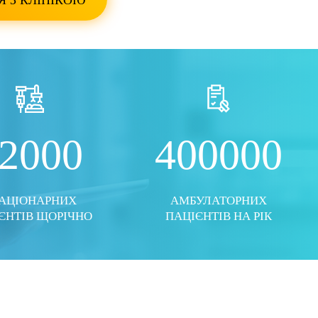
Я З КЛІНІКОЮ
ТО
ПОКАЗАТИ ВСІ ФОТО
2000
400000
АЦІОНАРНИХ
АМБУЛАТОРНИХ
ЄНТІВ ЩОРІЧНО
ПАЦІЄНТІВ НА РІК