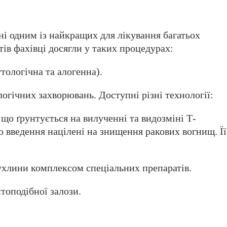
і одним із найкращих для лікування багатьох
ів фахівці досягли у таких процедурах:
тологічна та алогенна).
логічних захворювань. Доступні різні технології:
 що ґрунтується на вилученні та видозміні Т-
о введення націлені на знищення ракових вогнищ. Її
пухлини комплексом спеціальних препаратів.
топодібної залози.