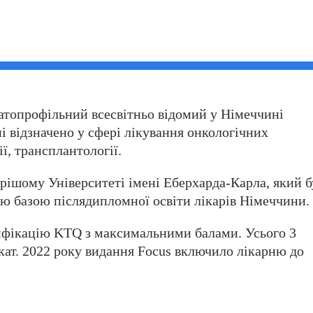
атопрофільний всесвітньо відомий у Німеччині
і відзначено у сфері лікування онкологічних
ії, трансплантології.
арішому Університеті імені Еберхарда-Карла, який б
ою базою післядипломної освіти лікарів Німеччини.
ифікацію KTQ з максимальними балами. Усього 3
ат. 2022 року видання Focus включило лікарню до