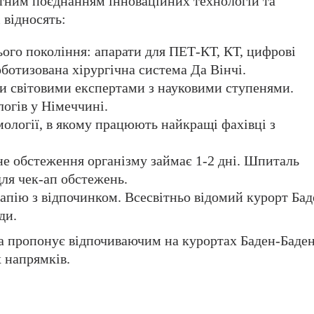
отним поєднанням інноваційних технологій та
 відносять:
ого покоління: апарати для ПЕТ-КТ, КТ, цифрові
оботизована хірургічна система Да Вінчі.
ими світовими експертами з науковими ступенями.
огів у Німеччині.
мології, в якому працюють найкращі фахівці з
не обстеження організму займає 1-2 дні. Шпиталь
ля чек-ап обстежень.
апію з відпочинком. Всесвітньо відомий курорт Бад
ди.
а пропонує відпочиваючим на курортах Баден-Баде
х напрямків.