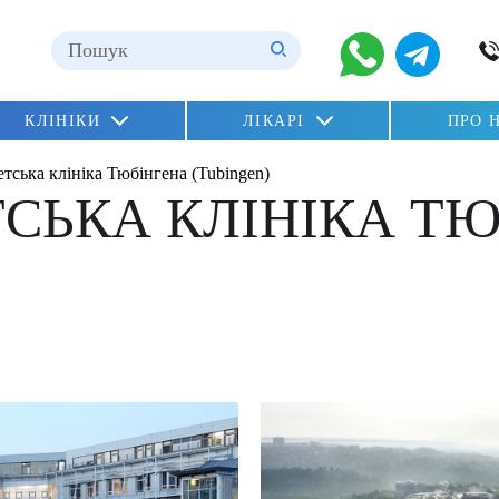
ні
КЛІНІКИ
ЛІКАРІ
ПРО 
n»
тська клініка Тюбінгена (Tubingen)
lu)
СЬКА КЛІНІКА Т