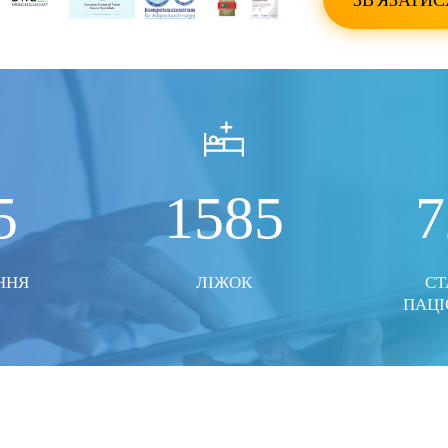
ЗВ'ЯЗАТИС
ПОКАЗАТИ ВСІ ФО
5
1585
7
ННЯ
ЛІЖОК
СТ
ПАЦІ