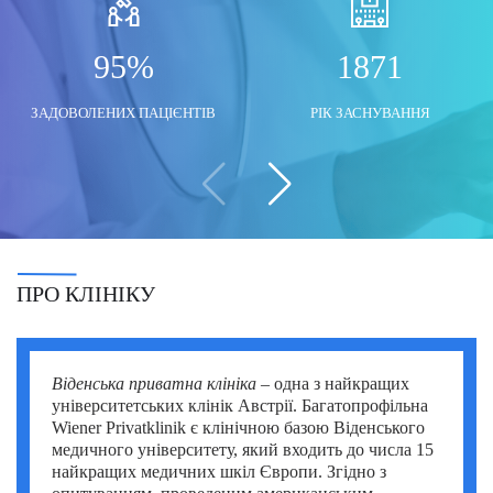
Моше Інбар (Moshe Inbar)
Шимон Маймон (Shimon Maimon)
Саліх Марангоз (Salih Marangoz)
95%
1871
Моше Паппа (Moshe Pappa)
Шломи Константини (Shlomi Constantini)
Сегев Ейтан (Segev Eitan)
ЗАДОВОЛЕНИХ ПАЦІЄНТІВ
РІК ЗАСНУВАННЯ
Мустафа Оздоган (Mustafa Ozdogan)
Шломо Давидович (Shlomo Davidovich)
Халук Чабук (Haluk Cabuk)
Озкан Їлдиз (Ozkan Yildiz)
Саваш Туна (Savas Tuna)
Семіх Халезероглу (Semih Halezeroglu)
Серкан Кескін (Serkan Keskin)
ПРО КЛІНІКУ
Серкан Ерканлі (Serkan Erkanli)
Сіван Шамаї (Sivan Shamai)
Віденська приватна клініка
– одна з найкращих
університетських клінік Австрії. Багатопрофільна
Тамар Сафра (Tamar Safra)
Wiener Privatklinik є клінічною базою Віденського
медичного університету, який входить до числа 15
Тахсін Озатлі (Tahsin Ozatli)
найкращих медичних шкіл Європи. Згідно з