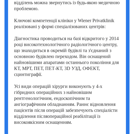
відділень можна звернутись із будь-якою медичною
проблемою.
Ключові компетенції клініки у Wiener Privatklinik
реалізовані у формі спеціалізованих центрів:
Діагностика проводиться на базі відкритого у 2014
році високотехнологічного радіологічного центру,
що знаходиться в окремій будівлі та з'єднаний з
основною будівлею переходом. Він оснащений
найновішими апаратами останнього покоління для
КТ, МРТ, ПЕТ, ПЕТ-КТ, 3D УЗД, ОФЕКТ,
сцинтиграфії.
Усі види операцій хірурги виконують у 4-х
гібридних операційних з найновішим
рентгенологічним, ендоскопічним та
ангіографічним обладнанням. Раннє відновлення
пацієнтів після операцій забезпечують спеціалісти
відділення післяопераційної реабілітації із
високоякісним оснащенням.