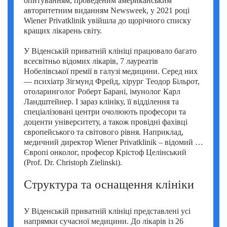
опитуванням, проведеним американським
Умут Демірджи (Umut Demirci)
авторитетним виданням Newsweek, у 2021 році
Wiener Privatklinik увійшла до щорічного списку
Фатіх Айдоган (Fatih Aydogan)
кращих лікарень світу.
Хале Башак Чалар (Hale Basak Caglar)
У Віденській приватній клініці працювало багато
всесвітньо відомих лікарів, 7 лауреатів
Хамдулла Созен (Hamdullah Sozen)
Нобелівської премії в галузі медицини. Серед них
— психіатр Зігмунд Фрейд, хірург Теодор Більрот,
Яків Шехтер (Jacob Schechter)
отоларинголог Роберт Барані, імунолог Карл
Ландштейнер. І зараз клініку, її відділення та
спеціалізовані центри очолюють професори та
доценти університету, а також провідні фахівці
європейського та світового рівня. Наприклад,
медичний директор Wiener Privatklinik – відомий у
Європі онколог, професор Крістоф Целінський
(Prof. Dr. Christoph Zielinski).
Структура та оснащення клініки
У Віденській приватній клініці представлені усі
напрямки сучасної медицини. До лікарів із 26