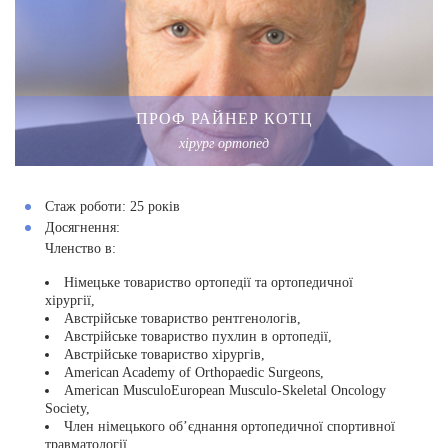
ПРОФ РАЙНЕР КОТЦ
хірург ортопед
Стаж роботи:
25 років
Досягнення:
Членство в:
Німецьке товариство ортопедії та ортопедичної
хірургії,
Австрійське товариство рентгенологів,
Австрійське товариство пухлин в ортопедії,
Австрійське товариство хірургів,
American Academy of
Orthopaedic
Surgeons
,
American
Musculo
European
Musculo
-Skeletal Oncology
Society,
Член німецького об’єднання ортопедичної спортивної
травматології.