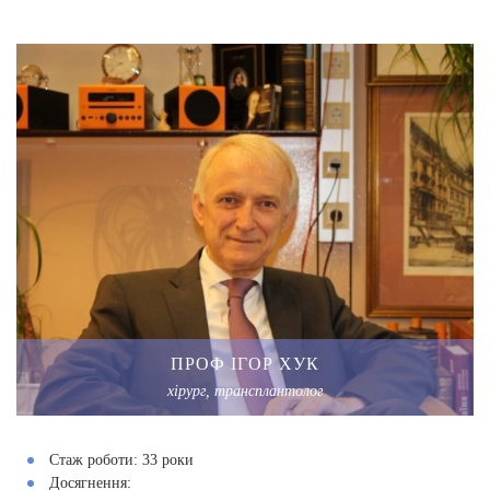
ПРОФ ІГОР ХУК
хірург, трансплантолог
Стаж роботи:
33 роки
Досягнення: