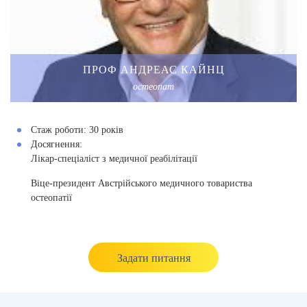
ПРОФ АНДРЕАС КАЙНЦ
остеопат
Стаж роботи:
30 рокiв
Досягнення:
Лікар-спеціаліст з медичної реабілітації
Віце-президент Австрійського медичного товариства
остеопатії
Задати питання