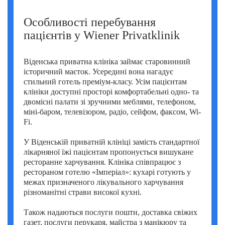
Особливості перебування
пацієнтів у Wiener Privatklinik
Віденська приватна клініка займає старовинний
історичний маєток. Усередині вона нагадує
стильний готель преміум-класу. Усім пацієнтам
клініки доступні просторі комфортабельні одно- та
двомісні палати зі зручними меблями, телефоном,
міні-баром, телевізором, радіо, сейфом, факсом, Wi-
Fi.
У Віденській приватній клініці замість стандартної
лікарняної їжі пацієнтам пропонується вишукане
ресторанне харчування. Клініка співпрацює з
рестораном готелю «Імперіал»: кухарі готують у
межах призначеного лікувального харчування
різноманітні страви високої кухні.
Також надаються послуги пошти, доставка свіжих
газет, послуги перукаря, майстра з манікюру та