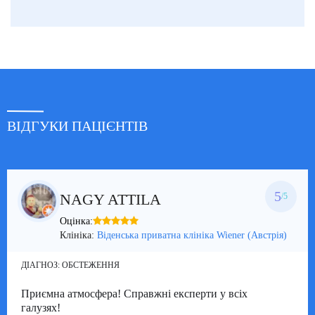
ВІДГУКИ ПАЦІЄНТІВ
5
NAGY ATTILA
/5
Оцінка:
Клініка:
Віденська приватна клініка Wiener (Австрія)
ДІАГНОЗ:
ОБСТЕЖЕННЯ
Приємна атмосфера! Справжні експерти у всіх
галузях!