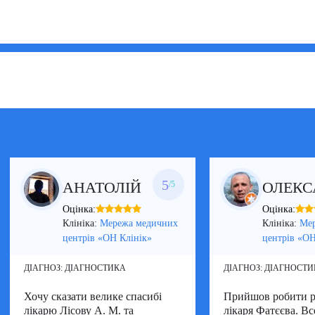
5
АНАТОЛІЙ
ОЛЕКС
/5
Оцінка:
Оцінка:
Клініка:
Мережа медичних
Клініка:
Ме
центрів «ОН Клінік»
центрів «ОН
ДІАГНОЗ:
ДІАГНОСТИКА
ДІАГНОЗ:
ДІАГНОСТИ
Хочу сказати велике спасибі
Прийшов робити р
лікарю Лісову А. М. та
лікаря Фатєєва. В