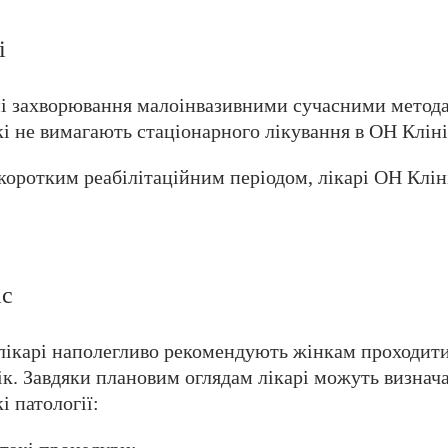
і
чні захворювання малоінвазивними сучасними метод
і не вимагають стаціонарного лікування в ОН Кліні
 коротким реабілітаційним періодом, лікарі ОН Клін
ic
 лікарі наполегливо рекомендують жінкам проходит
ік. Завдяки плановим оглядам лікарі можуть визнач
і патології: