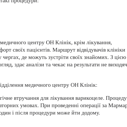
 такі процедури:
 медичного центру ОН Клінік, крім лікування,
орт своїх пацієнтів. Маршрут відвідувачів клініки
у чергах, де можуть зустріти своїх знайомих. З цією
ляд, здає аналізи та чекає на результати не виходяч
ідділення медичного центру ОН Клінік:
гічне втручання для лікування варикоцеле. Процеду
аторних умовах. При проведенні операції за Марма
годин і після процедури може йти додому.