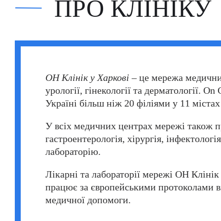
ПРО КЛІНІКУ
Фатіх Айдоган (Fatih Aydogan)
Хале Башак Чалар (Hale Basak Caglar)
Хамдулла Созен (Hamdullah Sozen)
Яків Шехтер (Jacob Schechter)
ОН Клінік у Харкові
– це мережа медичних
урології, гінекології та дерматології. On
Україні більш ніж 20 філіями у 11 містах 
У всіх медичних центрах мережі також п
гастроентерологія, хірургія, інфектологі
лабораторію.
Лікарні та лабораторії мережі ОН Клінік
працює за європейськими протоколами ві
медичної допомоги.