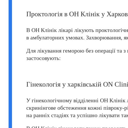
Проктологія в ОН Клінік у Харков
В ОН Клінік лікарі лікують проктологі
в амбулаторних умовах. Захворювання, як
Для лікування геморою без операції та з
застосовують:
Гінекологія у харківській ON Clin
У гінекологічному відділенні ОН Клінік
скринінгове обстеження кожні півроку-р
на ранніх стадіях та успішно лікувати так