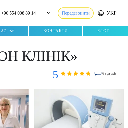
УКР
Передзвонити
КОНТАКТИ
БЛОГ
НАС
Н КЛІНІК»
5
6 відгуків