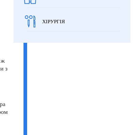
ХІРУРГІЯ
 ж
и з
ра
ром