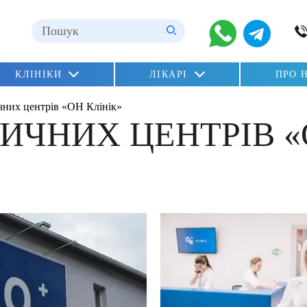
ні
КЛІНІКИ
ЛІКАРІ
ПРО 
n»
них центрів «ОН Клінік»
lu)
ЧНИХ ЦЕНТРІВ «О