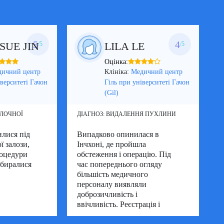
РЕВМАТОЛОГІЯ
5
4
SUE JIN
LILA LE
/5
/5
СУДИННА ХІРУРГІЯ
Оцінка:
(ФЛЕБОЛОГІЯ)
дичний центр
Клініка:
Медичний центр
іверситеті Гачон
Гіль при університеті Гачон
(Gil)
УРОЛОГІЯ ТА НЕФРОЛОГІЯ
ОЛОЧНОЇ
ДІАГНОЗ:
ВИДАЛЕННЯ ПУХЛИНИ
Д
лися під
Випадково опинилася в
ї залози,
ХІРУРГІЯ
Інчхоні, де пройшла
Д
роцедури
обстеження і операцію. Під
п
збиралися
час попереднього огляду
більшість медичного
персоналу виявляли
3
доброзичливість і
ввічливість. Реєстрація і
оплата проходили швидко і