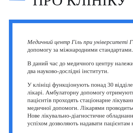
ПРО КЛІНІКУ
Фатіх Айдоган (Fatih Aydogan)
Хале Башак Чалар (Hale Basak Caglar)
Хамдулла Созен (Hamdullah Sozen)
Яків Шехтер (Jacob Schechter)
Медичний центр Гіль при університеті 
допомогу за міжнародними стандартами.
В даний час до медичного центру належит
два науково-дослідні інститути.
У клініці функціонують понад 30 відділен
лікарі. Амбулаторну допомогу отримують 
пацієнтів проходять стаціонарне лікуванн
медичної допомоги. Лікарями проводитьс
Нове лікувально-діагностичне обладнання
успіхом дозволяють надавати пацієнтам 