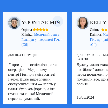
5
YOON TAE-MIN
KELLY 
/5
Оцінка:
Оцінка:
Клініка:
Медичний центр
Клініка:
Ме
Гіль при університеті Гачон
Гіль при ун
(Gil)
(Gil)
ДІАГНОЗ:
ОПЕРАЦІЯ
ДІАГНОЗ:
БІОПСІЯ М
ЗАЛОЗИ
Я проходив госпіталізацію та
Дуже уважно стави
операцію в Медичному
час біопсії молочно
центрі Гіль при університеті
перед початком п
Гачон. Дуже задоволений
пояснили все, що 
обслуговуванням — навіть у
робити.
палаті було комфортно, а їжа
смачна та свіжа! Медичний
16/03/2024
персонал уважний.