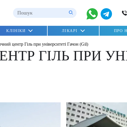
ні
КЛІНІКИ
ЛІКАРІ
ПРО 
n»
чний центр Гіль при університеті Гачон (Gil)
lu)
НТР ГІЛЬ ПРИ УН