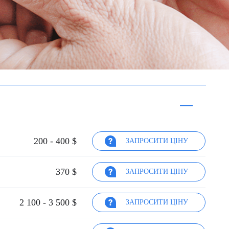
новачки і молоді фахівці. В
онкологічному відділенні 7-
го поверху, де я перебувала,
не зустріла досвідчених
медсестер з багаторічним
стажем.
Вколоти крапельницю не
могли відразу чотири
медсестри — в результаті
довелося робити шість
уколів, залишивши сліди на
руках. Заміна голки після
операції також проходила з
200 - 400 $
ЗАПРОСИТИ ЦІНУ
трудом, шукали вену досить
довго.
Для таких пацієнтів, як я,
370 $
ЗАПРОСИТИ ЦІНУ
дуже потрібні досвідчені
медсестри з великим
практичним досвідом.
2 100 - 3 500 $
ЗАПРОСИТИ ЦІНУ
Мені було важко і боляче,
поки шукали підходящу