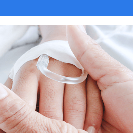
організовано, що
полегшувало процес і
знижувало стрес. У
головному корпусі я
зіткнулася зі страйком
деяких співробітників, і хоча
ситуація складна для всіх, я
розуміла їхні почуття і
труднощі. На відміну від
інших університетських
лікарень, тут дуже тепло і
дружньо.
Хочу висловити повагу всім
медичним працівникам, які
працюють в нинішніх
умовах.
Оновлюю відгук на
наступний день після
операції. Медсестри в цій
лікарні дуже доброзичливі,
але більшість з них —