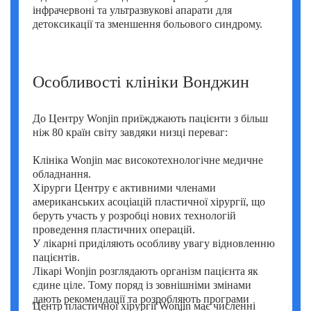
інфрачервоні та ультразвукові апарати для
детоксикації та зменшення больового синдрому.
Особливості клініки Вонджин
До Центру Wonjin приїжджають пацієнти з більш
ніж 80 країн світу завдяки низці переваг:
Клініка Wonjin має високотехнологічне медичне
обладнання.
Хірурги Центру є активними членами
американських асоціацій пластичної хірургії, що
беруть участь у розробці нових технологій
проведення пластичних операцій.
У лікарні приділяють особливу увагу відновленню
пацієнтів.
Лікарі Wonjin розглядають організм пацієнта як
єдине ціле. Тому поряд із зовнішніми змінами
дають рекомендації та розробляють програми
Центр пластичної хірургії Wonjin має численні