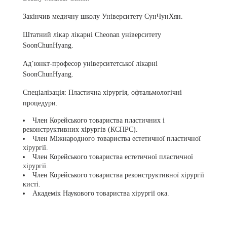
Закінчив медичну школу Університету СунЧунХян.
Штатний лікар лікарні Cheonan університету
SoonChunHyang.
Ад’юнкт-професор університетської лікарні
SoonChunHyang.
Спеціалізація:
Пластична хірургія, офтальмологічні
процедури.
Член Корейського товариства пластичних і
реконструктивних хірургів (КСПРС).
Член Міжнародного товариства естетичної пластичної
хірургії.
Член Корейського товариства естетичної пластичної
хірургії.
Член Корейського товариства реконструктивної хірургії
кисті.
Академік Наукового товариства хірургії ока.