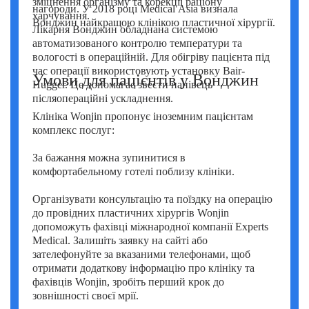
зміцнення організму та корекції раціону
нагороди. У 2018 році Medical Asia визнала
харчування.
Вонджин найкращою клінікою пластичної хірургії.
Лікарня Вонджин обладнана системою
автоматизованого контролю температури та
вологості в операційній. Для обігріву пацієнта під
час операції використовують установку Bair-
Умови для пацієнтів у Вонджин
Hugger. Це допомагає звести нанівець
післяопераційні ускладнення.
Клініка Wonjin пропонує іноземним пацієнтам
комплекс послуг:
За бажання можна зупинитися в
комфортабельному готелі поблизу клініки.
Організувати консультацію та поїздку на операцію
до провідних пластичних хірургів Wonjin
допоможуть фахівці міжнародної компанії Experts
Medical. Залишіть заявку на сайті або
зателефонуйте за вказаними телефонами, щоб
отримати додаткову інформацію про клініку та
фахівців Wonjin, зробіть перший крок до
зовнішності своєї мрії.