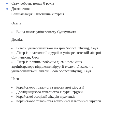
Стаж роботи:
понад 8 років
Досягнення:
Спеціалізація:
Пластична хірургія
Освіта:
Вища школа університету Сунчуньхян
Досвід:
Інтерн університетської лікарні Soonchunhyang, Сеул
Лікар із пластичної хірургії в університетській лікарні
Сончуньхян, Сеул
Лікар із повним робочим днем і помічник
адміністратора відділення хірургії молочної залози в
університетській лікарні Soon Soonchunhyang, Сеул
Член:
Корейського товариства пластичної хірургії
Дослідницького товариства хірургії грудей
Корейської асоціації лікарів-практиків
Корейського товариства естетичної пластичної хірургії