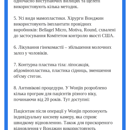
одночасно виступаючих вилицях та щелепі
використовують кілька методик.
5. Усі види мамопластики. Хірурги Вонджин
використовують імплантати провідних
виробників: Bellagel Micro, Motiva, Round, схвалені
до застосування Комітетом контролю якості США.
6. Лікування гінекомастії – збільшення молочних
залоз у чоловіків.
7. Контурна пластика тіла: ліпосакція,
абдомінопластика, пластика сідниць, зменшення
об'єму стегон.
8. Антивікові процедури. У Wonjin розроблено
кілька програм для пацієнтів різного віку,
починаючи від 20 років. Тут доступні:
Пацієнтам після операції у Wonjin пропонують
індивідуальну кисневу камеру, яка сприяє
швидкому відновленню. Також для прискореного
відновлення у Вонджин використовують