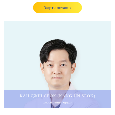
Задати питання
КАН ДЖІН СЕОК (KANG JIN SEOK)
пластичний хірург