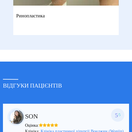
Ринопластика
ВІДГУКИ ПАЦІЄНТІВ
5
SON
/5
Оцінка:
Клініка:
Клініка пластичної хірургії Вонджин (Wonjin)