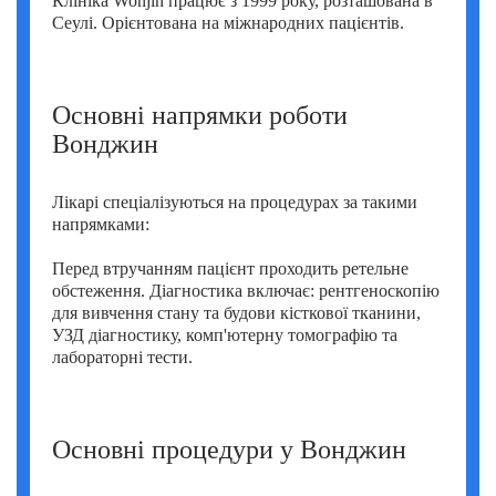
Клініка Wonjin працює з 1999 року, розташована в
Умут Демірджи (Umut Demirci)
Сеулі. Орієнтована на міжнародних пацієнтів.
Фатіх Айдоган (Fatih Aydogan)
Хале Башак Чалар (Hale Basak Caglar)
Основні напрямки роботи
Вонджин
Хамдулла Созен (Hamdullah Sozen)
Яків Шехтер (Jacob Schechter)
Лікарі спеціалізуються на процедурах за такими
напрямками:
Перед втручанням пацієнт проходить ретельне
обстеження. Діагностика включає: рентгеноскопію
для вивчення стану та будови кісткової тканини,
УЗД діагностику, комп'ютерну томографію та
лабораторні тести.
Основні процедури у Вонджин