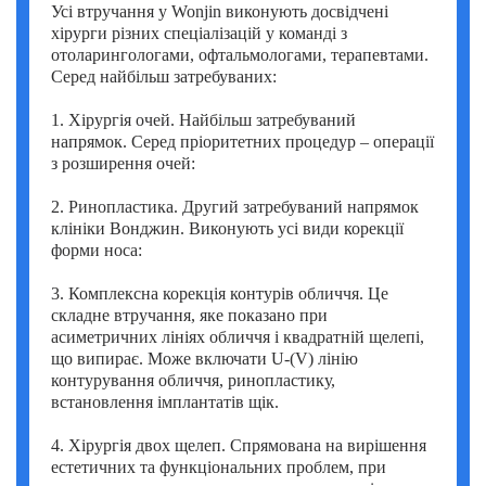
Усі втручання у Wonjin виконують досвідчені
хірурги різних спеціалізацій у команді з
отоларингологами, офтальмологами, терапевтами.
Серед найбільш затребуваних:
1. Хірургія очей. Найбільш затребуваний
напрямок. Серед пріоритетних процедур – операції
з розширення очей:
2. Ринопластика. Другий затребуваний напрямок
клініки Вонджин. Виконують усі види корекції
форми носа:
3. Комплексна корекція контурів обличчя. Це
складне втручання, яке показано при
асиметричних лініях обличчя і квадратній щелепі,
що випирає. Може включати U-(V) лінію
контурування обличчя, ринопластику,
встановлення імплантатів щік.
4. Хірургія двох щелеп. Спрямована на вирішення
естетичних та функціональних проблем, при