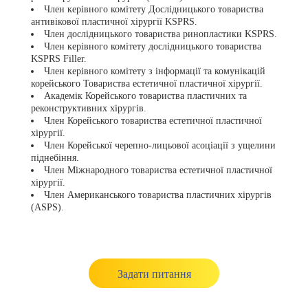
Член керівного комітету Дослідницького товариства
антивікової пластичної хірургії KSPRS.
Член дослідницького товариства ринопластики KSPRS.
Член керівного комітету дослідницького товариства
KSPRS Filler.
Член керівного комітету з інформації та комунікацій
корейського Товариства естетичної пластичної хірургії.
Академік Корейського товариства пластичних та
реконструктивних хірургів.
Член Корейського товариства естетичної пластичної
хірургії.
Член Корейської черепно-лицьової асоціації з ущелини
піднебіння.
Член Міжнародного товариства естетичної пластичної
хірургії.
Член Американського товариства пластичних хірургів
(ASPS).
Задати питання