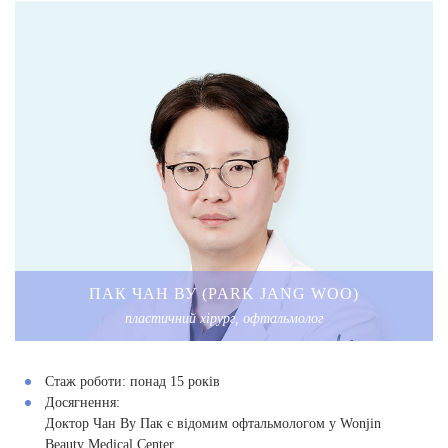
ПАК ЧАН ВУ (PARK JANG WOO)
пластичний хірург, офтальмолог
Стаж роботи:
понад 15 років
Досягнення:
Доктор Чан Ву Пак є відомим офтальмологом у Wonjin
Beauty Medical Center.