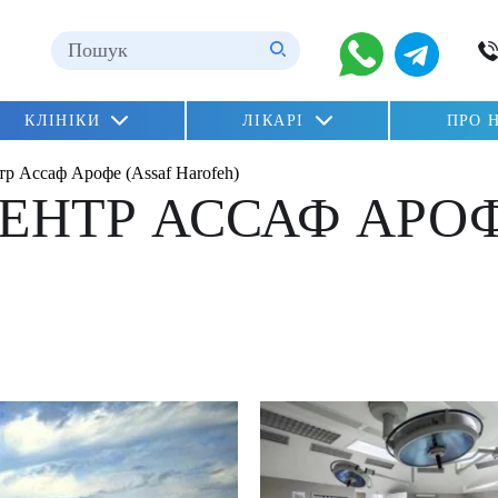
ні
КЛІНІКИ
ЛІКАРІ
ПРО 
n»
р Ассаф Арофе (Assaf Harofeh)
lu)
ЕНТР АССАФ АРОФ