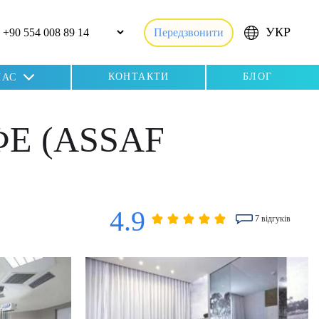
УКР
Передзвонити
КОНТАКТИ
БЛОГ
НАС
Е (ASSAF
4.9
7 відгуків