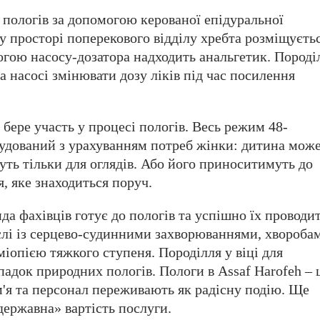
пологів за допомогою керованої епідуральної
му просторі поперекового відділу хребта розміщуєть
огою насосу-дозатора надходить анальгетик. Породі
 насосі змінювати дозу ліків під час посилення
 бере участь у процесі пологів. Весь режим 48-
будований з урахуванням потреб жінки: дитина може
муть тільки для оглядів. Або його приноситимуть до
, яке знаходиться поруч.
а фахівців готує до пологів та успішно їх проводит
ислі із серцево-судинними захворюваннями, хвороба
міопією тяжкого ступеня. Породілля у віці для
адок природних пологів. Пологи в Assaf Harofeh – 
ім'я та персонал переживають як радісну подію. Ще
державна» вартість послуги.