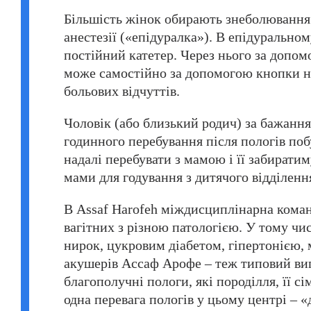
Більшість жінок обирають знеболювання 
анестезії («епідуралка»). В епідурально
постійний катетер. Через нього за допом
може самостійно за допомогою кнопки на
больових відчуттів.
Чоловік (або близький родич) за бажання
годинного перебування після пологів по
надалі перебувати з мамою і її забирати
мами для годування з дитячого відділення
В Assaf Harofeh міждисциплінарна команд
вагітних з різною патологією. У тому ч
нирок, цукровим діабетом, гіпертонією, 
акушерів Ассаф Арофе – теж типовий вип
благополучні пологи, які породілля, її с
одна перевага пологів у цьому центрі – «