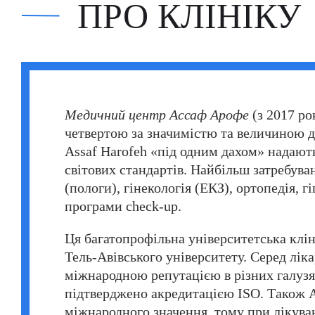
ПРО КЛІНІКУ
Фатіх Айдоган (Fatih Aydogan)
Хале Башак Чалар (Hale Basak Caglar)
Хамдулла Созен (Hamdullah Sozen)
Яків Шехтер (Jacob Schechter)
Медичний центр Ассаф Арофе
(з 2017 р
четвертою за значимістю та величиною д
Assaf Harofeh «під одним дахом» надают
світових стандартів. Найбільш затребув
(пологи), гінекологія (ЕКЗ), ортопедія, г
програми check-up.
Ця багатопрофільна університетська клін
Тель-Авівського університету. Серед ліка
міжнародною репутацією в різних галуз
підтверджено акредитацією ISO. Також 
міжнародного значення, тому при лікуван