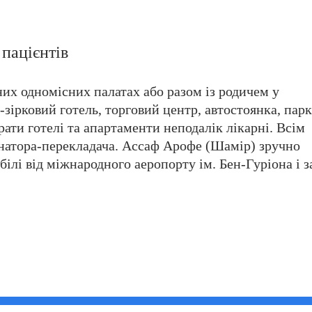
пацієнтів
х одномісних палатах або разом із родичем у
зірковий готель, торговий центр, автостоянка, парк
ати готелі та апартаменти неподалік лікарні. Всім
инатора-перекладача. Ассаф Арофе (Шамір) зручно
ілі від міжнародного аеропорту ім. Бен-Гуріона і з