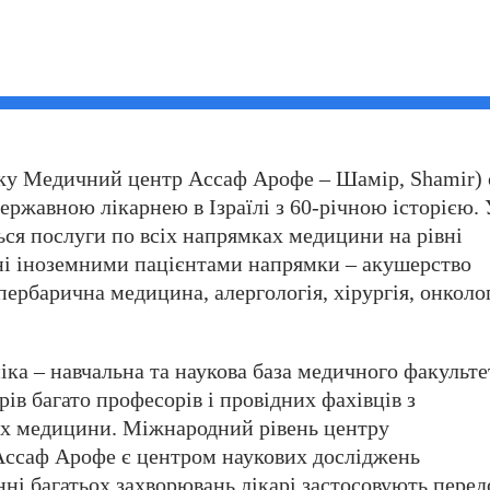
оку Медичний центр Ассаф Арофе – Шамір, Shamir) 
ержавною лікарнею в Ізраїлі з 60-річною історією. 
ься послуги по всіх напрямках медицини на рівні
ані іноземними пацієнтами напрямки – акушерство
іпербарична медицина, алергологія, хірургія, онколог
іка – навчальна та наукова база медичного факульте
рів багато професорів і провідних фахівців з
ях медицини. Міжнародний рівень центру
Ассаф Арофе є центром наукових досліджень
ні багатьох захворювань лікарі застосовують перед