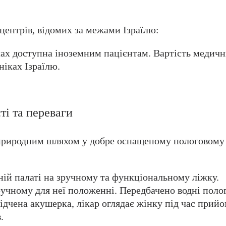
центрів, відомих за межами Ізраїлю:
ілах доступна іноземним пацієнтам. Вартість медич
ніках Ізраїлю.
і та переваги
 природним шляхом у добре оснащеному пологовому
ній палаті на зручному та функціональному ліжку.
учному для неї положенні. Передбачено водні поло
ідчена акушерка, лікар оглядає жінку під час прий
.