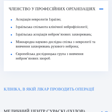
ЧЛЕНСТВО У ПРОФЕСІЙНИХ ОРГАНІЗАЦІЯХ
Асоціація неврологів Ізраїлю;
Ізраїльська спільнота клінічної нейрофізіології;
Ізраїльська асоціація нейром’язових захворювань;
Міжнародна науково-дослідна спілка з неврології та
вивчення захворювань рухового нейрона;
Європейська дослідницька група з вивчення
нейром’язових хвороб.
КЛІНІКА, В ЯКІЙ ЛІКАР ПРОВОДИТЬ ОПЕРАЦІЇ
МЕДИЧНИЙ ЦЕНТР СУРАСКІ (ІХІЛОВ)