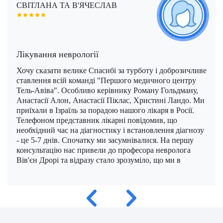
СВІТЛАНА ТА В'ЯЧЕСЛАВ
Моше Інбар (Moshe Inbar)
Шимон Маймон (Shimon Maimon)
Саліх Марангоз (Salih Marangoz)
Моше Паппа (Moshe Pappa)
Шломи Константини (Shlomi Constantini)
Сегев Ейтан (Segev Eitan)
Мустафа Оздоган (Mustafa Ozdogan)
Шломо Давидович (Shlomo Davidovich)
Халук Чабук (Haluk Cabuk)
Лікування неврології
Хочу сказати велике Спасибі за турботу і доброзичливе
Озкан Їлдиз (Ozkan Yildiz)
ставлення всій команді "Першого медичного центру
Тель-Авіва". Особливо керівнику Роману Гольдману,
Саваш Туна (Savas Tuna)
Анастасії Алон, Анастасії Піклас, Христині Ландо. Ми
приїхали в Ізраїль за порадою нашого лікаря в Росії.
Семіх Халезероглу (Semih Halezeroglu)
Телефоном представник лікарні повідомив, що
необхідний час на діагностику і встановлення діагнозу
Серкан Кескін (Serkan Keskin)
- це 5-7 днів. Спочатку ми засумнівалися. На першу
консультацію нас привели до професора невролога
Серкан Ерканлі (Serkan Erkanli)
Вів'єн Дрорі та відразу стало зрозуміло, що ми в
надійних руках. Дуже професійний підхід медичного
Сіван Шамаї (Sivan Shamai)
центру, лікарів і медичних координаторів. Дуже
вразило медичне обладнання в лікарні. Якщо чесно то
Тамар Сафра (Tamar Safra)
таке ставлення і дружелюбність радує, ми не
очікували. У вас дійсно найкраща команда. Ще раз
Тахсін Озатлі (Tahsin Ozatli)
велике Вам спасибі! Зоріна Світлана, Зорін В'ячеслав