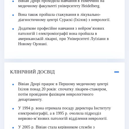
Вівіан Дрорі проходила навчання в Німеччині на
медичному факультеті університету Heidelberg.
Вона також пройшла стажування в лікувально-
діагностичному центрі Сураскі (Іхілов) з неврології.
Додаткове професійне навчання з нейром’язових
патологій і електроміографії вона пройшла в
американській лікарні, при Університеті Луїзіани в
Новому Орлеані.
КЛІНІЧНИЙ ДОСВІД
Вівіан Дрорі працює в Першому медичному центрі
Іхілов понад 20 років: спочатку лікарем-стажером,
потім провідним фахівцем неврологічного
департаменту.
У 1994 р. вона отримала посаду директора Інституту
електроміографії, а в 1995 р. очолила підрозділ
нервово-м’язових патологій відділення неврології.
У 2005 р. Вівіан стала керівником служби з