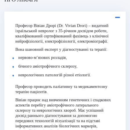
Професор Вівіан Дрорі (Dr. Vivian Drori) – видатний
ізраїльський невролог з 35-річним досвідом роботи,
кваліфікований сертифікований фахівець з клінічної
нейрофізіології, електрофізіології, електроміографії.
Вона шановний експерт у діагностуванні та терапії:
нервово-м’язових розладів,
бічного аміотрофічного склерозу,
неврологічних патологій різної етіології.
Професор проводить паліативну та медикаментозну
терапію пацієнтів.
Вівіан працює над вивченням генетичних і спадкових
аспектів перебігу аміотрофічного латерального
склерозу та неврологічних хвороб. Має успішний
досвід раннього діагностування за допомогою
передових технологій візуалізації та на підставі
інформативних аналізів біологічних маркерів,