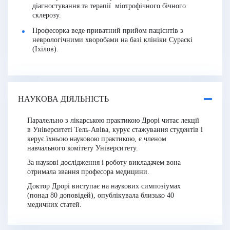
діагностування та терапії міотрофічного бічного
склерозу.
Професорка веде приватний прийом пацієнтів з
неврологічними хворобами на базі клініки Сураскі
(Іхілов).
НАУКОВА ДІЯЛЬНІСТЬ
Паралельно з лікарською практикою Дрорі читає лекції
в Університеті Тель-Авіва, курує стажування студентів і
керує їхньою науковою практикою, є членом
навчального комітету Університету.
За наукові дослідження і роботу викладачем вона
отримала звання професора медицини.
Доктор Дрорі виступає на наукових симпозіумах
(понад 80 доповідей), опублікувала близько 40
медичних статей.