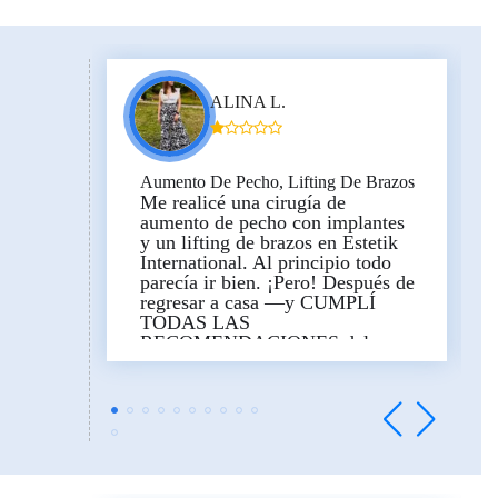
amable, comprensivo y de
confianza. Confié en él con el
corazón tranquilo en todo.
Siempre estuvo presente ante mis
deseos y momentos sensibles, me
ALINA L.
tranquilizaba ante cualquier
cuestión que me preocupara.
Ahora, mirando atrás, siento que
no habría podido pasar por este
Aumento De Pecho, Lifting De Brazos
proceso con otro médico. Elegirlo
Me realicé una cirugía de
como nuestro médico fue
aumento de pecho con implantes
realmente una gran suerte para
y un lifting de brazos en Estetik
nosotros. 🫶🏼💐
International. Al principio todo
parecía ir bien. ¡Pero! Después de
En cuanto al hospital — cuando
regresar a casa —y CUMPLÍ
estaba embarazada y asistía a las
TODAS LAS
actividades de la Escuela de
RECOMENDACIONES del
Embarazo, escuchando lo que se
médico— ¡se me abrieron las
decía, me preguntaba: «¿Son
suturas del pecho! Tuve que
palabras publicitarias o de verdad
volver urgentemente para que me
sois tan buenos?» 😃
cosieran de nuevo.
La cicatrización continuó, pero
Ahora, habiendo pasado por todo
con suturas horribles: cicatrices
el proceso, puedo decir con el
feas, anchas y de color rojo. Un
corazón tranquilo — vi mucho