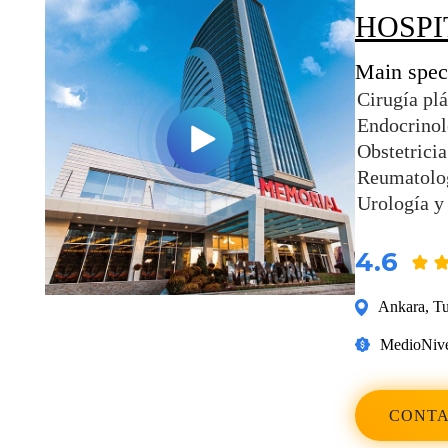
HOSP
Main speci
Cirugía plá
Endocrinol
Obstetricia
Reumatolo
Urología y
4.6
Ankara
,
Tu
Medio
Nive
CONTA