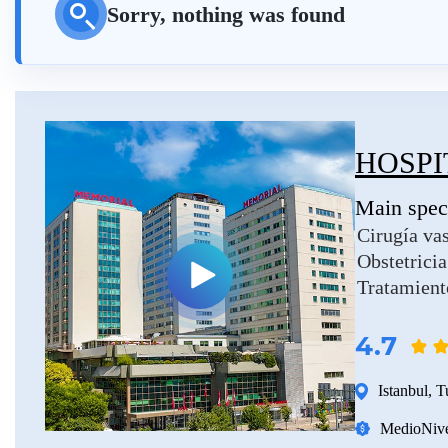
Sorry, nothing was found
Ayurveda en Kerala, India
Clínicas de Letonia
Otras especialidades
Urología y nefrología
Clínicas de México
Tratamiento de la infertilidad (FIV)
Otros países
Cirugía cardiaca
HOSPI
Otras especialidades
Main speci
Cirugía vas
Obstetricia
Tratamiento
4.7
Istanbul
,
T
Medio
Nive