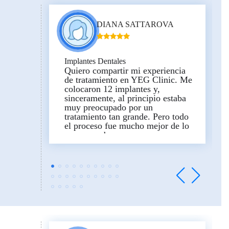
DIANA SATTAROVA
Implantes Dentales
Quiero compartir mi experiencia
de tratamiento en YEG Clinic. Me
colocaron 12 implantes y,
sinceramente, al principio estaba
muy preocupado por un
tratamiento tan grande. Pero todo
el proceso fue mucho mejor de lo
que esperaba.
Quiero agradecer especialmente al
Dr. Soner. Un médico muy
profesional, tranquilo y atento.
Durante la cirugía me sentí en
buenas manos. El equipo de la
clínica también estuvo siempre
presente, ayudando con todo:
traslado, intérprete, organización
— todo estuvo a un alto nivel.