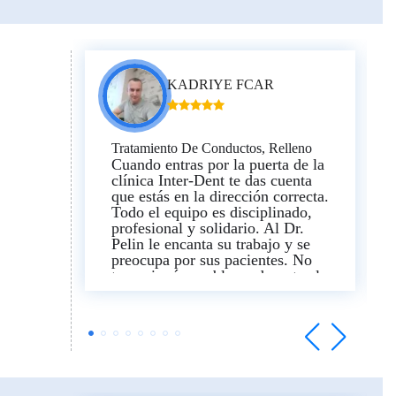
familiares.
¡¡¡Mi recomendación!!! ¡¡¡Así se
hace!!!
KADRIYE FCAR
Tratamiento De Conductos, Relleno
Cuando entras por la puerta de la
clínica Inter-Dent te das cuenta
que estás en la dirección correcta.
Todo el equipo es disciplinado,
profesional y solidario. Al Dr.
Pelin le encanta su trabajo y se
preocupa por sus pacientes. No
tuve ningún problema durante el
tratamiento. Sin dolor. ¡Estoy
muy agradecido con Pelyn Gecher
y recomiendo esta clínica a todos
los que me rodean sin dudarlo!