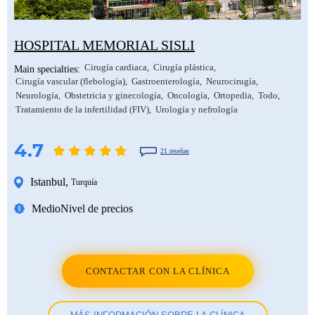
HOSPITAL MEMORIAL SISLI
Cirugía cardiaca
Cirugía plástica
Main specialties:
Cirugía vascular (flebología)
Gastroenterología
Neurocirugía
Neurología
Obstetricia y ginecología
Oncología
Ortopedia
Todo
Tratamiento de la infertilidad (FIV)
Urología y nefrología
4.7
21 reseñas
Istanbul
,
Turquía
Medio
Nivel de precios
CONTACTAR CON LA CLÍNICA