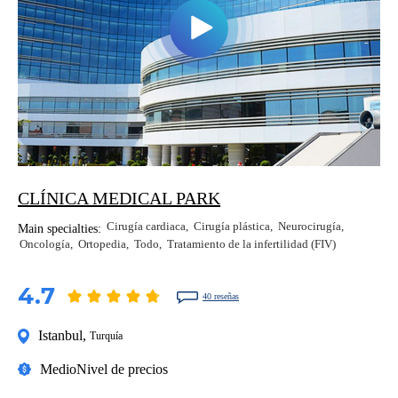
CLÍNICA MEDICAL PARK
Cirugía cardiaca
Cirugía plástica
Neurocirugía
Main specialties:
Oncología
Ortopedia
Todo
Tratamiento de la infertilidad (FIV)
4.7
40 reseñas
Istanbul
,
Turquía
Medio
Nivel de precios