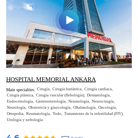
HOSPITAL MEMORIAL ANKARA
Cirugía
Cirugía bariátrica
Cirugía cardiaca
Main specialties:
Cirugía plástica
Cirugía vascular (flebología)
Dermatología
Endocrinología
Gastroenterología
Neumología
Neurocirugía
Neurología
Obstetricia y ginecología
Oftalmología
Oncología
Ortopedia
Reumatología
Todo
Tratamiento de la infertilidad (FIV)
Urología y nefrología
4.6
25 reseñas