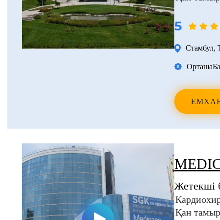
5
Стамбул
,
Орташа
Ба
ЕМХА
MEDIC
Жетекші 
Кардиохи
Қан тамыр