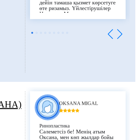
дейін тамаша қызмет көрсетуге
өте ризамыз.
Үйлестірушілер
Нана мен Марта әр кезеңде өте
көмектесті, аудармашылар
Софи мен Натия біздің
ойымызды жеңілдету үшін
қолдан келгеннің бәрін жасады.
Соңында үлкен кәсіби шеберлік
танытып, тамаша жұмыс
атқарып, күйеуімнің өмірін
сақтап қалған бас хирург,
доктор Мехмет Чаглар Беркке
алғысымыз шексіз.
Рақмет
сізге!
АНА)
OKSANA MIGAL
Ринопластика
Сәлеметсіз бе!
Менің атым
Оксана, мен көп жылдар бойы