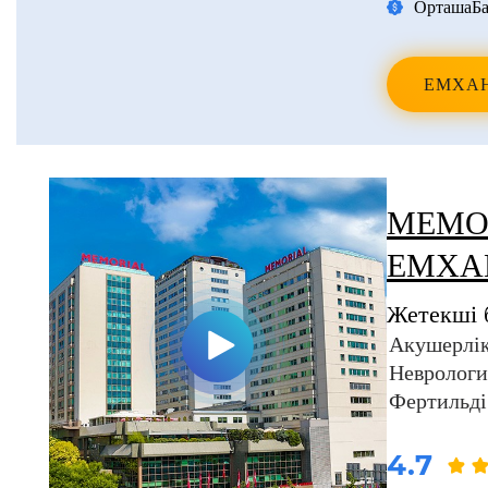
Орташа
Ба
ЕМХА
MEMOR
ЕМХА
Жетекші 
Акушерлік
Неврологи
Фертильді
4.7