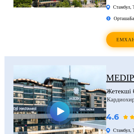
Стамбул
,
Орташа
Ба
ЕМХА
MEDIP
Жетекші 
Кардиохи
4.6
Стамбул
,