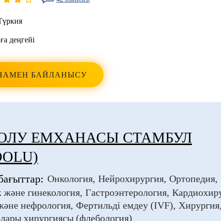
Түркия
ға деңгейі
НАМЕН БАЙЛАНЫСУ
ОЛУ ЕМХАНАСЫ СТАМБУЛ
DOLU)
бағыттар:
Онкология
Нейрохирургия
Ортопедия
 және гинекология
Гастроэнтерология
Кардиохир
және нефрология
Фертильді емдеу (IVF)
Хирургия
лары хирургиясы (флебология)