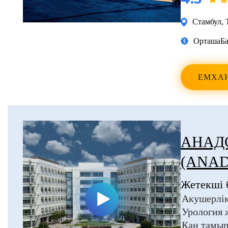
Стамбул
,
Орташа
Ба
ЕМХА
АНАД
(ANA
Жетекші 
Акушерлік
Урология 
Қан тамыр