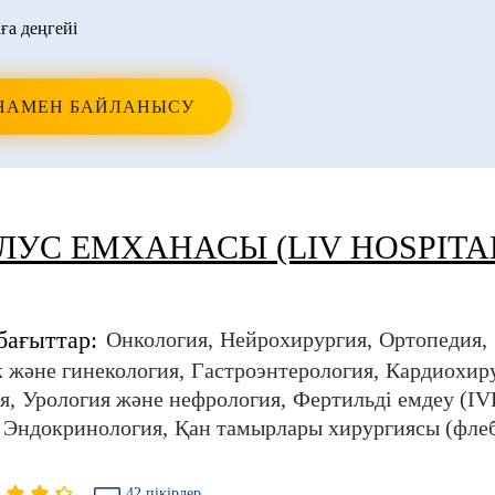
ға деңгейі
НАМЕН БАЙЛАНЫСУ
ЛУС ЕМХАНАСЫ (LIV HOSPITA
бағыттар:
Онкология
Нейрохирургия
Ортопедия
 және гинекология
Гастроэнтерология
Кардиохир
я
Урология және нефрология
Фертильді емдеу (IV
Эндокринология
Қан тамырлары хирургиясы (фле
42 пікірлер