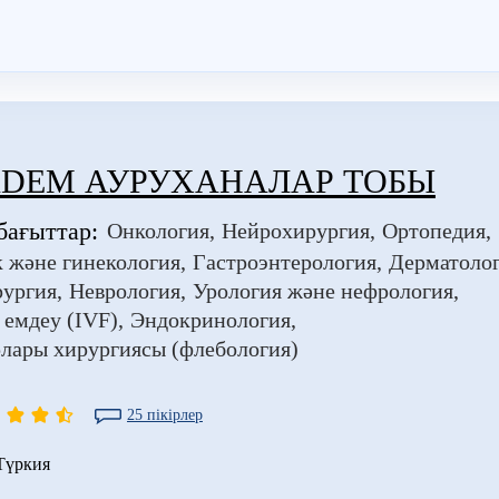
ADEM АУРУХАНАЛАР ТОБЫ
бағыттар:
Онкология
Нейрохирургия
Ортопедия
 және гинекология
Гастроэнтерология
Дерматоло
рургия
Неврология
Урология және нефрология
 емдеу (IVF)
Эндокринология
лары хирургиясы (флебология)
25 пікірлер
Түркия