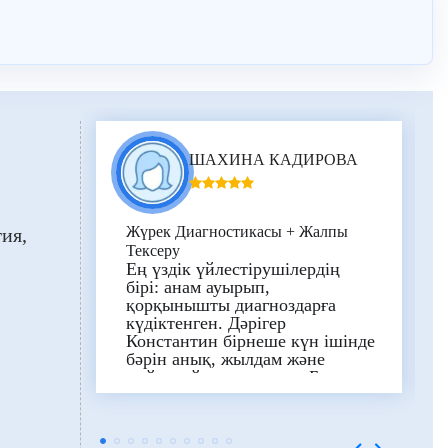
ШАХИНА КАДИРОВА
Жүрек Диагностикасы + Жалпы
гия
Тексеру
Ең үздік үйлестірушілердің
бірі: анам ауырып,
қорқынышты диагноздарға
күдіктенген. Дәрігер
Константин бірнеше күн ішінде
бәрін анық, жылдам және
жайлы ұйымдастырды. Барлығы
ең ұсақ-түйегіне дейін
ұйымдастырылды: күнделікті
трансферлерден бастап