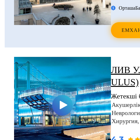
Орташа
Ба
ЕМХА
ЛИВ У
ULUS)
Жетекші 
Акушерлік
Неврологи
Хирургия
4.3