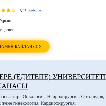
22 пікірлер
Түркия
ға деңгейі
НАМЕН БАЙЛАНЫСУ
EPE (ЕДИТЕПЕ) УНИВЕРСИТЕТ
ХАНАСЫ
бағыттар:
Онкология
Нейрохирургия
Ортопедия
 және гинекология
Кардиохирургия