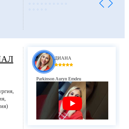
дәрілерді қонақүйге жеткізуге
дейін, себебі бізге өзіміз
дәріханаға баруға уақыт
болмады. Ол әрқашан
қолжетімді болды, және біз осы
қызметтердің барлығына оған
өте ризамыз!
Trustpilot-тағы Experts Medical
профилінде жарияланған пікір.
ИАЛ
ДИАНА
Parkinson Auryn Emdeu
ургия
ия
ия)