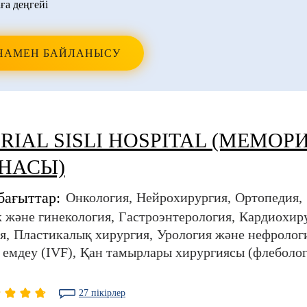
ға деңгейі
НАМЕН БАЙЛАНЫСУ
IAL SISLI HOSPITAL (МЕМОР
НАСЫ)
бағыттар:
Онкология
Нейрохирургия
Ортопедия
 және гинекология
Гастроэнтерология
Кардиохир
я
Пластикалық хирургия
Урология және нефролог
 емдеу (IVF)
Қан тамырлары хирургиясы (флеболог
27 пікірлер