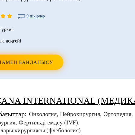
9 пікірлер
Түркия
ға деңгейі
НАМЕН БАЙЛАНЫСУ
ANA INTERNATIONAL (МЕДИК
бағыттар:
Онкология
Нейрохирургия
Ортопедия
рургия
Фертильді емдеу (IVF)
лары хирургиясы (флебология)