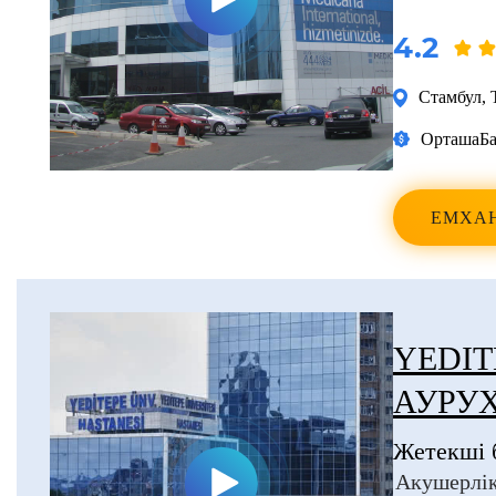
4.2
Стамбул
,
Орташа
Ба
ЕМХА
YEDIT
АУРУ
Жетекші 
Акушерлік