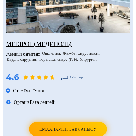
MEDIPOL (МЕДИПОЛЬ)
Онкология
Жақ-бет хирургиясы
Жетекші бағыттар:
Кардиохирургия
Фертильді емдеу (IVF)
Хирургия
4.6
9 пікірлер
Стамбул
,
Түркия
Орташа
Баға деңгейі
ЕМХАНАМЕН БАЙЛАНЫСУ