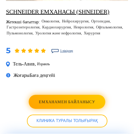
SCHNEIDER ЕМХАНАСЫ (SHNEIDER)
Онкология
Нейрохирургия
Ортопедия
Жетекші бағыттар:
Гастроэнтерология
Кардиохирургия
Неврология
Офтальмология
Пульмонология
Урология және нефрология
Хирургия
5
5 пікірлер
Тель-Авив
,
Израиль
Жоғары
Баға деңгейі
ЕМХАНАМЕН БАЙЛАНЫСУ
КЛИНИКА ТУРАЛЫ ТОЛЫҒЫРАҚ