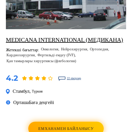
MEDICANA INTERNATIONAL (МЕДИКАНА)
Онкология
Нейрохирургия
Ортопедия
Жетекші бағыттар:
Кардиохирургия
Фертильді емдеу (IVF)
Қан тамырлары хирургиясы (флебология)
4.2
22 пікірлер
Стамбул
,
Түркия
Орташа
Баға деңгейі
ЕМХАНАМЕН БАЙЛАНЫСУ