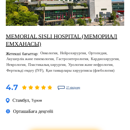
MEMORIAL SISLI HOSPITAL (МЕМОРИАЛ
ЕМХАНАСЫ)
Онкология
Нейрохирургия
Ортопедия
Жетекші бағыттар:
Акушерлік және гинекология
Гастроэнтерология
Кардиохирургия
Неврология
Пластикалық хирургия
Урология және нефрология
Фертильді емдеу (IVF)
Қан тамырлары хирургиясы (флебология)
4.7
27 пікірлер
Стамбул
,
Түркия
Орташа
Баға деңгейі