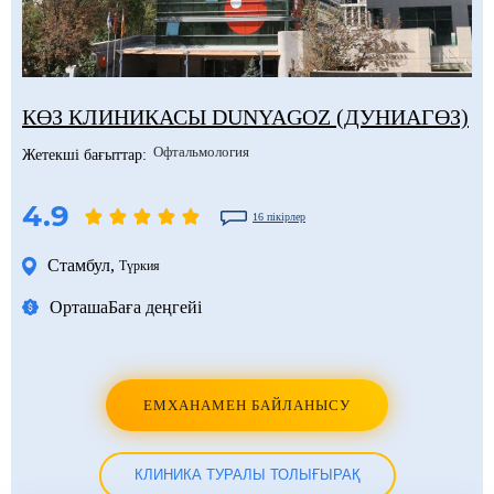
КӨЗ КЛИНИКАСЫ DUNYAGOZ (ДУНИАГӨЗ)
Офтальмология
Жетекші бағыттар:
4.9
16 пікірлер
Стамбул
,
Түркия
Орташа
Баға деңгейі
ЕМХАНАМЕН БАЙЛАНЫСУ
КЛИНИКА ТУРАЛЫ ТОЛЫҒЫРАҚ