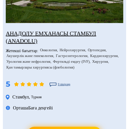
АНАДОЛУ ЕМХАНАСЫ СТАМБУЛ
(ANADOLU)
Онкология
Нейрохирургия
Ортопедия
Жетекші бағыттар:
Акушерлік және гинекология
Гастроэнтерология
Кардиохирургия
Урология және нефрология
Фертильді емдеу (IVF)
Хирургия
Қан тамырлары хирургиясы (флебология)
5
9 пікірлер
Стамбул
,
Түркия
Орташа
Баға деңгейі