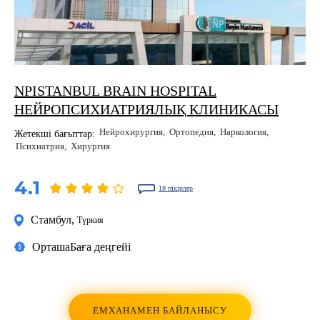
NPISTANBUL BRAIN HOSPITAL
НЕЙРОПСИХИАТРИЯЛЫҚ КЛИНИКАСЫ
Нейрохирургия
Ортопедия
Наркология
Жетекші бағыттар:
Психиатрия
Хирургия
4.1
18 пікірлер
Стамбул
,
Түркия
Орташа
Баға деңгейі
ЕМХАНАМЕН БАЙЛАНЫСУ