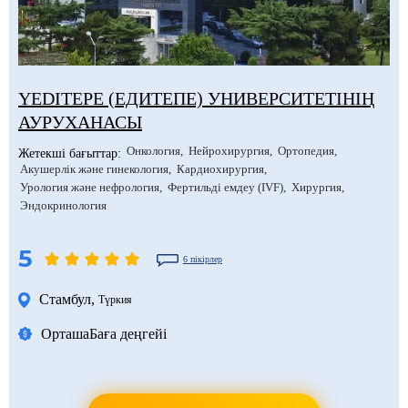
YEDITEPE (ЕДИТЕПЕ) УНИВЕРСИТЕТІНІҢ
АУРУХАНАСЫ
Онкология
Нейрохирургия
Ортопедия
Жетекші бағыттар:
Акушерлік және гинекология
Кардиохирургия
Урология және нефрология
Фертильді емдеу (IVF)
Хирургия
Эндокринология
5
6 пікірлер
Стамбул
,
Түркия
Орташа
Баға деңгейі