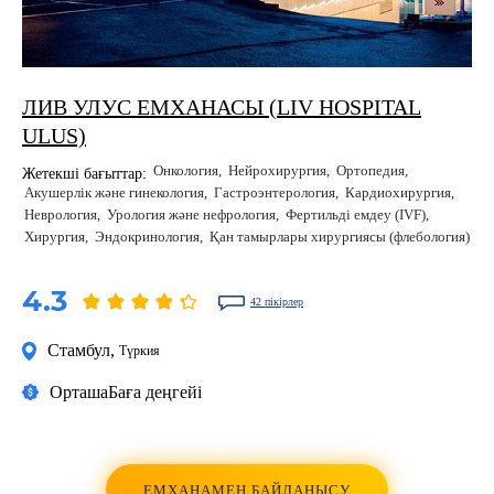
ЛИВ УЛУС ЕМХАНАСЫ (LIV HOSPITAL
ULUS)
Онкология
Нейрохирургия
Ортопедия
Жетекші бағыттар:
Акушерлік және гинекология
Гастроэнтерология
Кардиохирургия
Неврология
Урология және нефрология
Фертильді емдеу (IVF)
Хирургия
Эндокринология
Қан тамырлары хирургиясы (флебология)
4.3
42 пікірлер
Стамбул
,
Түркия
Орташа
Баға деңгейі
ЕМХАНАМЕН БАЙЛАНЫСУ