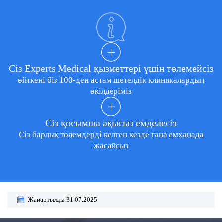
Сіз Experts Medical қызметтері үшін төлемейсіз
өйткені біз 100-ден астам шетелдік клиникалардың
өкілдеріміз
Сіз қосымша ақысыз емделесіз
Сіз барлық төлемдерді келген кезде ғана емханада
жасайсыз
Жаңартылды 31.07.2025