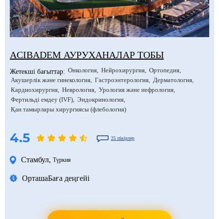
АCIBADEM АУРУХАНАЛАР ТОБЫ
Онкология
Нейрохирургия
Ортопедия
Жетекші бағыттар:
Акушерлік және гинекология
Гастроэнтерология
Дерматология
Кардиохирургия
Неврология
Урология және нефрология
Фертильді емдеу (IVF)
Эндокринология
Қан тамырлары хирургиясы (флебология)
4.5
25 пікірлер
Стамбул
,
Түркия
Орташа
Баға деңгейі