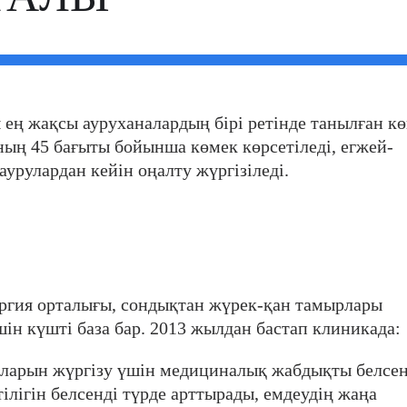
 ең жақсы ауруханалардың бірі ретінде танылған к
ың 45 бағыты бойынша көмек көрсетіледі, егжей-
урулардан кейін оңалту жүргізіледі.
ргия орталығы, сондықтан жүрек-қан тамырлары
ін күшті база бар. 2013 жылдан бастап клиникада:
аларын жүргізу үшін медициналық жабдықты белсен
ілігін белсенді түрде арттырады, емдеудің жаңа