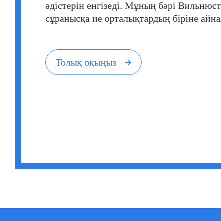
әдістерін енгізеді. Мұның бәрі Вильнюс
сұранысқа ие орталықтардың біріне айн
Толық оқыңыз