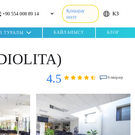
Қоңырау
КЗ
шалу
БАЙЛАНЫСУ
БЛОГ
ІЗ ТУРАЛЫ
IOLITA)
4.5
6 пікірлер