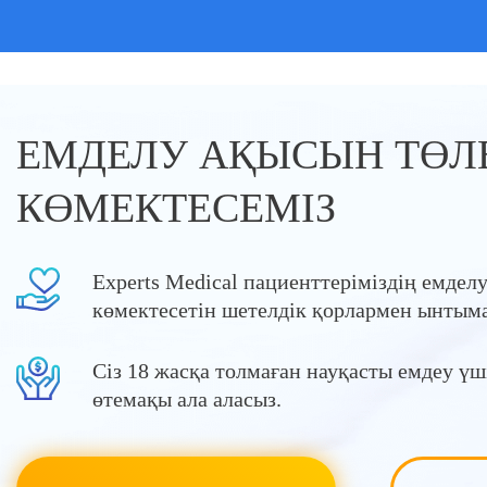
ЕМДЕЛУ АҚЫСЫН ТӨЛ
КӨМЕКТЕСЕМІЗ
Experts Medical пациенттеріміздің емделу
көмектесетін шетелдік қорлармен ынтым
Сіз 18 жасқа толмаған науқасты емдеу үші
өтемақы ала аласыз.