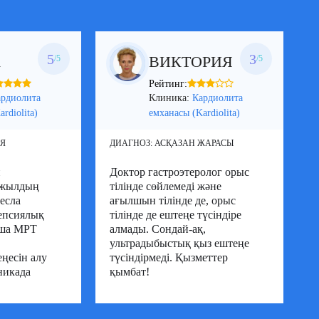
ЭНДОКРИНОЛОГИЯ
5
3
А
ВИКТОРИЯ
/5
/5
Рейтинг:
ардиолита
Клиника:
Кардиолита
rdiolita)
емханасы (Kardiolita)
Я
ДИАГНОЗ:
АСҚАЗАН ЖАРАСЫ
Д
н
Доктор гастроэтеролог орыс
К
 жылдың
тілінде сөйлемеді және
к
есла
ағылшын тілінде де, орыс
ө
епсиялық
тілінде де ештеңе түсіндіре
к
нша МРТ
алмады. Сондай-ақ,
а
ультрадыбыстық қыз ештеңе
ңесін алу
түсіндірмеді. Қызметтер
1
никада
қымбат!
 түсінеді,
 шыққан
30/09/2019
ынаста