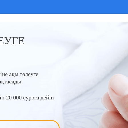
кеңес беремін.
проблемалар жоқ.
МРТ-ны басқа кл
Бізде мұндай дәрігерлер жоқ,
(Affidea) базасынд
сондықтан шетелге бардық.
жүргізеді, онда ол
өздерінің көп оры
19/09/2019
қызметтік машина
ЕУГЕ
шамамен 15 минут
жүреді, сүйемелдеу
Клиникада сол же
нәтиже мен сипат
флэш-диск беріледі
күні Кардиолитке к
Төлем ең соңында
іне ақы төлеуге
асырылады. Маға
ақтасады
Эпилептолог ұнад
жағдайды екінші 
қарауға мүмкіндік 
н 20 000 еуроға дейін
Сондықтан кеңес б
сол жерде жасауға
беремін. Мен кли
үйлестірушісімен 
соманы төледім. 