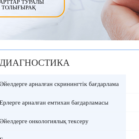
АРТТАР ТУРАЛЫ
350 Еуро және
ТОЛЫҒЫРАҚ
эпилептологпен ке
Еуро. Кассада төле
Сізге қандай сома 
туралы ескерту кер
өйткені олар басқ
есептей алады. Жа
менің осы клиника
рет баруым. Барлы
ДИАГНОСТИКА
05/01/2020
Әйелдерге арналған скринингтік бағдарлама
Ерлерге арналған емтихан бағдарламасы
Әйелдерге онкологиялық тексеру