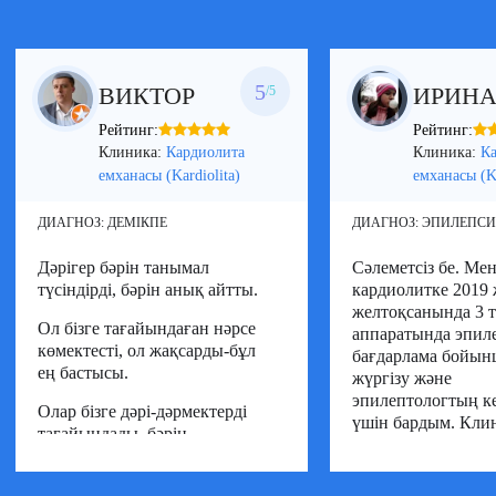
5
ВИКТОР
ИРИН
/5
Рейтинг:
Рейтинг:
Клиника:
Кардиолита
Клиника:
К
емханасы (Kardiolita)
емханасы (Ka
ДИАГНОЗ:
ДЕМІКПЕ
ДИАГНОЗ:
ЭПИЛЕПСИ
Дәрігер бәрін танымал
Cәлеметсіз бе. Ме
түсіндірді, бәрін анық айтты.
кардиолитке 2019
желтоқсанында 3 т
Ол бізге тағайындаған нәрсе
аппаратында эпил
көмектесті, ол жақсарды-бұл
бағдарлама бойы
ең бастысы.
жүргізу және
эпилептологтың ке
Олар бізге дәрі-дәрмектерді
үшін бардым. Кли
тағайындады, бәрін
барлығы орыс тілін
түсіндірді, Мен сізге осы
тіпті гардеробтан
клиниканы басқа адамдарға
адам да қарым-қат