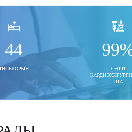
44
99
ТӨСЕКОРЫН
СӘТТІ
КАРДИОХИРУРГ
ОТА
РАЛЫ