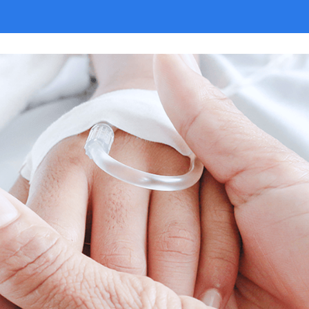
 Олар
иниканың
а
ар
ндық
сымен
 алып
 береді.
рде
тамасы бар
 келесі
еледі.
 жүзеге
н
ы, ол
жағынан
берді.
еруді де
 кеңес
никаның
келіскен
МРТ үшін