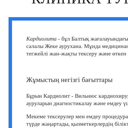
Кардиолита
- бұл Балтық жағалауындағы
салалы Жеке аурухана. Мұнда медицинан
тегжейлі жан-жақты тексеру және өткен а
Жұмыстың негізгі бағыттары
Бұрын Кардиолит - Вильнюс кардиохиру
ауруларын диагностикалау және емдеу үш
Мекеме тексерулер мен емдеу процедур
түрде жаңартады, қызметкерлердің білікт