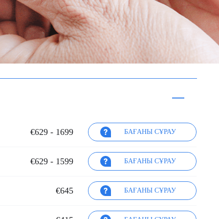
ңесу 77
ген кезде
келісілгені
ек,
аша
лпы, бұл
ға екінші
ғы риза.
€629 - 1699
БАҒАНЫ СҰРАУ
€629 - 1599
БАҒАНЫ СҰРАУ
€645
БАҒАНЫ СҰРАУ