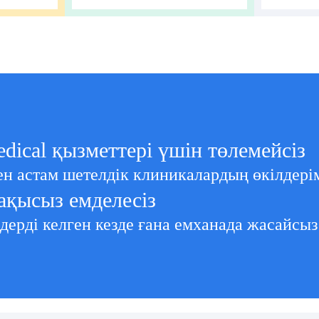
edical қызметтері үшін төлемейсіз
ден астам шетелдік клиникалардың өкілдері
ақысыз емделесіз
дерді келген кезде ғана емханада жасайсыз