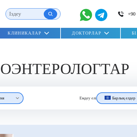
КЛИНИКАЛАР
ДОКТОРЛАР
Б
РОЭНТЕРОЛОГТАР
гия
Барлық елдер
Емдеу елі