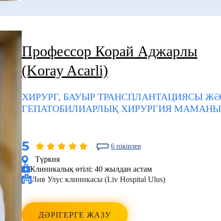
Профессор Корай Аджарлы
(Koray Acarli)
ХИРУРГ, БАУЫР ТРАНСПЛАНТАЦИЯСЫ Ж
ГЕПАТОБИЛИАРЛЫҚ ХИРУРГИЯ МАМАНЫ
5
6 пікірлер
Түркия
Клиникалық өтілі:
40 жылдан астам
Лив Улус клиникасы (Liv Hospital Ulus)
ДӘРІГЕРГЕ ЖАЗУ