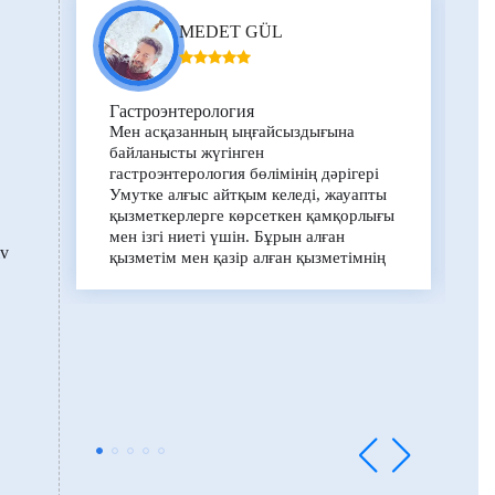
MEDET GÜL
Гастроэнтерология
Мен асқазанның ыңғайсыздығына
байланысты жүгінген
гастроэнтерология бөлімінің дәрігері
Умутке алғыс айтқым келеді, жауапты
қызметкерлерге көрсеткен қамқорлығы
мен ізгі ниеті үшін. Бұрын алған
v
қызметім мен қазір алған қызметімнің
арасында көптеген айырмашылықтар
бар, Liv ауруханасы жақсы, мен оны
ұсынамын.