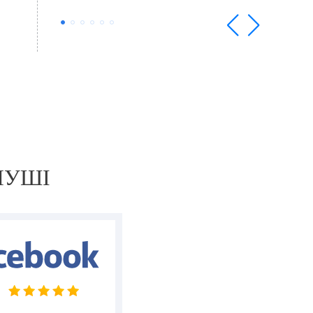
қақпасы бар — Жаратқан сізге қалаған
қақпаңыздан кіру құқығын нәсіп етсін.
Сіз тамаша адамсыз. Сізге және сіздің
тобыңызға қанша алғыс айтсақ та, аз
болады. Біз сізді жақсы көреміз.
14/08/2025
ЛУШІ