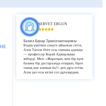
SERVET ERGUN
Балаға Бауыр Трансплантациясы
Біздің үмітіміз сөнуге айналған сәтте,
ӘНЕ
Алла Тағала бізге осы тамаша адамды
— профессор Корай Аджарлыны
жіберді. Мен: «Жаратқан, мен бір күні
балама бір дастарханда отырып, бірге
тамақ іше аламын ба?» деп дұға еттім.
Алла дәл осы кісіні сол дұғалардың
орындалуына себеп етті.
Құрметті дәрігер, біз сізді өміріміз
бойы ұмытпаймыз. Қазір біз Пойразбен
сіздің арқаңызда ең бақытты
күндерімізді өткізудеміз. Алла сізге
ұзақ ғұмыр берсін. Жұмақтың сегіз