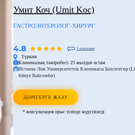
Умит Коч (Umit Koc)
ГАСТРОЭНТЕРОЛОГ-ХИРУРГ
4.8
5 пікірлер
Түркия
Клиникалық тәжірибесі:
25 жылдан астам
Истинье Лив Университеттік Клиникасы Бахсесегир (Li
Istinye Bahcesehir)
ДӘРІГЕРГЕ ЖАЗУ
* консультация орыс тілінде жүргізіледі