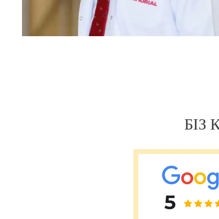
Навигация
по
записям
БІЗ
5